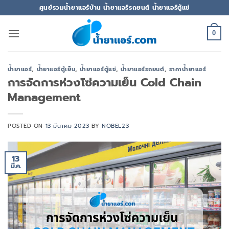
ข้าม
ศูนย์รวมน้ำยาแอร์บ้าน น้ำยาแอร์รถยนต์ น้ำยาแอร์ตู้แช่
ไป
ยัง
0
เนื้อหา
น้ำยาแอร์
,
น้ำยาแอร์ตู้เย็น
,
น้ำยาแอร์ตู้แช่
,
น้ำยาแอร์รถยนต์
,
ราคาน้ำยาแอร์
การจัดการห่วงโซ่ความเย็น Cold Chain
Management
POSTED ON
13 มีนาคม 2023
BY
NOBEL23
13
มี.ค.