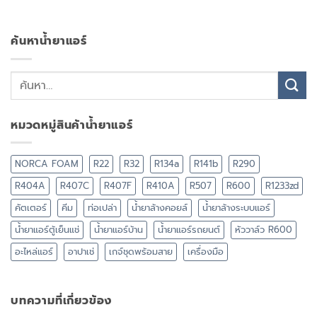
ค้นหาน้ำยาแอร์
หมวดหมู่สินค้าน้ำยาแอร์
NORCA FOAM
R22
R32
R134a
R141b
R290
R404A
R407C
R407F
R410A
R507
R600
R1233zd
คัตเตอร์
คีม
ท่อเปล่า
น้ำยาล้างคอยล์
น้ำยาล้างระบบแอร์
น้ำยาแอร์ตู้เย็นแช่
น้ำยาแอร์บ้าน
น้ำยาแอร์รถยนต์
หัววาล์ว R600
อะไหล่แอร์
อาปาเช่
เกจ์ชุดพร้อมสาย
เครื่องมือ
บทความที่เกี่ยวข้อง