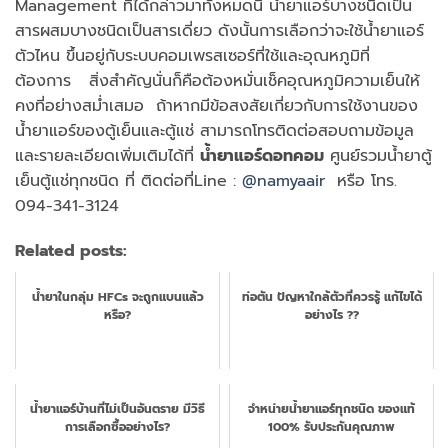
Management ที่ได้กล่าวมาทั้งหมดนี้ น้ำยาแอร์บางชนิดเป็น
สารผสมบางชนิดเป็นสารเดี่ยว ดังนั้นการเลือกว่าจะใช้น้ำยาแอร์
ตัวไหน ขึ้นอยู่กับระบบคอมเพรสเซอร์ที่ใช้และอุณหภูมิที่
ต้องการ สิ่งสำคัญนั่นก็คือต้องหมั่นเช็คอุณหภูมิความเย็นให้
คงที่อย่างสม่ำเสมอ ถ้าหากมีข้อสงสัยเกี่ยวกับการใช้งานของ
น้ำยาแอร์ของตู้เย็นและตู้แช่ สามารถโทรติดต่อสอบถามข้อมูล
และรายละเอียดเพิ่มเติมได้ที่
น้ำยาแอร์ดอทคอม
ศูนย์รวมน้ำยาตู้
เย็นตู้แช่ทุกชนิด ที่ ติดต่อที่Line :
@namyaair
หรือ โทร.
094-341-3124
Related posts:
น้ำยาในกลุ่ม HFCs จะถูกแบนแล้ว
ท่อตัน ปัญหาใกล้ตัวที่ควรรู้ แก้ไขได้
หรือ?
อย่างไร ??
น้ำยาแอร์บ้านที่ไม่เป็นอันตราย มีวิธี
จำหน่ายน้ำยาแอร์ทุกชนิด ของแท้
การเลือกซื้ออย่างไร?
100% รับประกันคุณภาพ