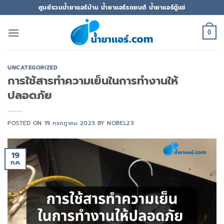
ข้าม
ศูนย์รวมน้ำยาแอร์บ้าน น้ำยาแอร์รถยนต์ น้ำยาแอร์ตู้แช่
ไป
ยัง
0
เนื้อหา
UNCATEGORIZED
การใช้สารทำความเย็นในการทำงานให้
ปลอดภัย
POSTED ON
19 กรกฎาคม 2023
BY
NOBEL23
19
ก.ค.