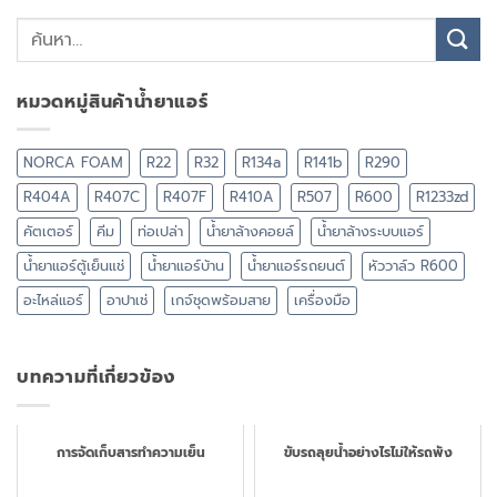
หมวดหมู่สินค้าน้ำยาแอร์
NORCA FOAM
R22
R32
R134a
R141b
R290
R404A
R407C
R407F
R410A
R507
R600
R1233zd
คัตเตอร์
คีม
ท่อเปล่า
น้ำยาล้างคอยล์
น้ำยาล้างระบบแอร์
น้ำยาแอร์ตู้เย็นแช่
น้ำยาแอร์บ้าน
น้ำยาแอร์รถยนต์
หัววาล์ว R600
อะไหล่แอร์
อาปาเช่
เกจ์ชุดพร้อมสาย
เครื่องมือ
บทความที่เกี่ยวข้อง
การจัดเก็บสารทำความเย็น
ขับรถลุยน้ำอย่างไรไม่ให้รถพัง