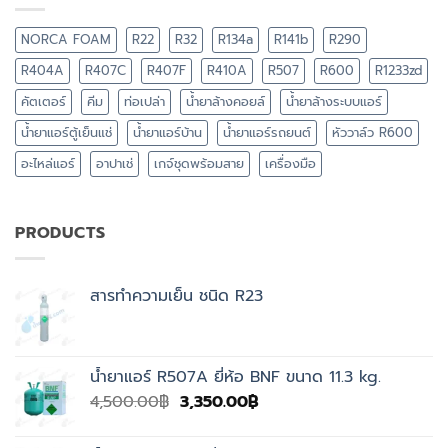
NORCA FOAM
R22
R32
R134a
R141b
R290
R404A
R407C
R407F
R410A
R507
R600
R1233zd
คัตเตอร์
คีม
ท่อเปล่า
น้ำยาล้างคอยล์
น้ำยาล้างระบบแอร์
น้ำยาแอร์ตู้เย็นแช่
น้ำยาแอร์บ้าน
น้ำยาแอร์รถยนต์
หัววาล์ว R600
อะไหล่แอร์
อาปาเช่
เกจ์ชุดพร้อมสาย
เครื่องมือ
PRODUCTS
สารทำความเย็น ชนิด R23
น้ำยาแอร์ R507A ยี่ห้อ BNF ขนาด 11.3 kg.
Original
Current
4,500.00
฿
3,350.00
฿
price
price
was:
is: