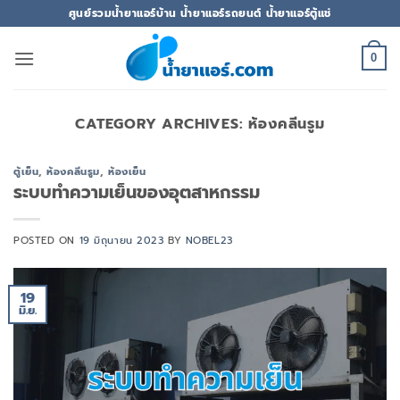
ข้าม
ศูนย์รวมน้ำยาแอร์บ้าน น้ำยาแอร์รถยนต์ น้ำยาแอร์ตู้แช่
ไป
ยัง
0
เนื้อหา
CATEGORY ARCHIVES:
ห้องคลีนรูม
ตู้เย็น
,
ห้องคลีนรูม
,
ห้องเย็น
ระบบทำความเย็นของอุตสาหกรรม
POSTED ON
19 มิถุนายน 2023
BY
NOBEL23
19
มิ.ย.