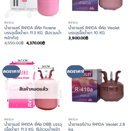
R410A
R410A
น้ำยาแอร์ R410A ยี่ห้อ Forane
น้ำยาแอร์ R410A ยี่ห้อ Veolet
บรรจุเนื้อน้ำยา 11.3 KG. (ไม่รวมน้ำ
บรรจุเนื้อน้ำยา 10 KG.
หนักถัง)
3,900.00
฿
Original
Current
4,550.00
฿
4,370.00
฿
price
price
was:
is:
4,550.00฿.
4,370.00฿.
ลดราคา!
ลดราคา!
สินค้าหมดแล้ว
R410A
R410A
น้ำยาแอร์ R410A ยี่ห้อ DBB บรรจุ
น้ำยาแอร์บ้าน R410A Veolet 2.8
เนื้อน้ำยา 11.3 KG. (ไม่รวมน้ำหนัก
kg.