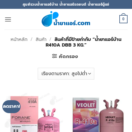
ข้าม
ศูนย์รวมน้ำยาแอร์บ้าน น้ำยาแอร์รถยนต์ น้ำยาแอร์ตู้แช่
ไป
ยัง
0
เนื้อหา
หน้าหลัก
/
สินค้า
/
สินค้าที่มีป้ายกำกับ “น้ำยาแอร์บ้าน
R410A DBB 3 KG.”
คัดกรอง
ลดราคา!