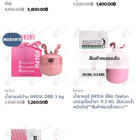
ถัง)
Original
Current
1,500.00
฿
1,400.00
฿
price
price
Original
Current
4,100.00
฿
3,800.00
฿
was:
is:
price
price
1,500.00฿.
1,400.00฿.
was:
is:
4,100.00฿.
3,800.00฿.
ลดราคา!
สินค้าหมดแล้ว
R410A
R410A
น้ำยาแอร์ R410A ยี่ห้อ Orafon
น้ำยาแอร์บ้าน R410A DBB 3 kg.
บรรจุเนื้อน้ำยา 11.3 KG. (ไม่รวมน้ำ
Original
Current
1,500.00
฿
1,260.00
฿
price
price
หนักถัง)**สินค้าหมดชั่วคราว**
was:
is:
1,500.00฿.
1,260.00฿.