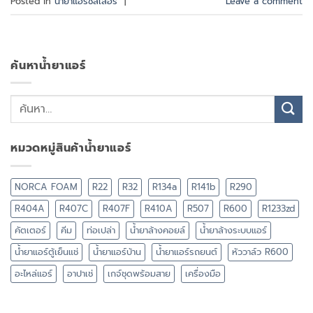
Posted in
น้ำยาแอร์ชิลเลอร์
|
Leave a comment
ค้นหาน้ำยาแอร์
หมวดหมู่สินค้าน้ำยาแอร์
NORCA FOAM
R22
R32
R134a
R141b
R290
R404A
R407C
R407F
R410A
R507
R600
R1233zd
คัตเตอร์
คีม
ท่อเปล่า
น้ำยาล้างคอยล์
น้ำยาล้างระบบแอร์
น้ำยาแอร์ตู้เย็นแช่
น้ำยาแอร์บ้าน
น้ำยาแอร์รถยนต์
หัววาล์ว R600
อะไหล่แอร์
อาปาเช่
เกจ์ชุดพร้อมสาย
เครื่องมือ