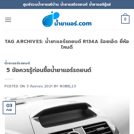
ข้าม
ศูนย์รวมน้ำยาแอร์บ้าน น้ำยาแอร์รถยนต์ น้ำยาแอร์ตู้แช่
ไป
ยัง
0
เนื้อหา
TAG ARCHIVES:
น้ํายาแอร์รถยนต์ R134A ร้อยเอ็ด ยี่ห้อ
ไหนดี
น้ำยาแอร์รถยนต์
5 ข้อควรรู้ก่อนซื้อน้ำยาแอร์รถยนต์
POSTED ON
3 กันยายน 2021
BY
NOBEL23
03
ก.ย.