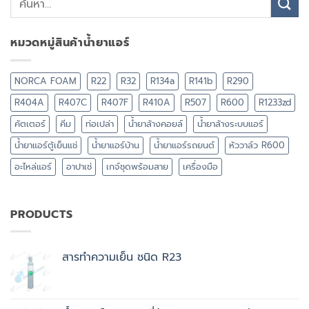
หมวดหมู่สินค้าน้ำยาแอร์
NORCA FOAM
R22
R32
R134a
R141b
R290
R404A
R407C
R407F
R410A
R507
R600
R1233zd
คัตเตอร์
คีม
ท่อเปล่า
น้ำยาล้างคอยล์
น้ำยาล้างระบบแอร์
น้ำยาแอร์ตู้เย็นแช่
น้ำยาแอร์บ้าน
น้ำยาแอร์รถยนต์
หัววาล์ว R600
อะไหล่แอร์
อาปาเช่
เกจ์ชุดพร้อมสาย
เครื่องมือ
PRODUCTS
สารทำความเย็น ชนิด R23