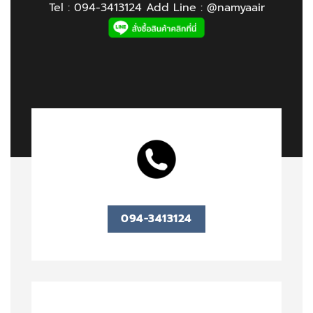
Tel : 094-3413124 Add Line : @namyaair
094-3413124