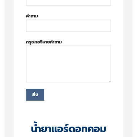
คำถาม
กรุณาอธิบายคำถาม
น้ำยาแอร์ดอทคอม