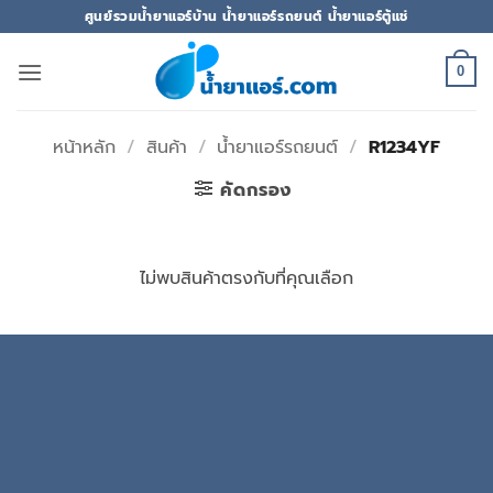
ข้าม
ศูนย์รวมน้ำยาแอร์บ้าน น้ำยาแอร์รถยนต์ น้ำยาแอร์ตู้แช่
ไป
ยัง
0
เนื้อหา
หน้าหลัก
/
สินค้า
/
น้ำยาแอร์รถยนต์
/
R1234YF
คัดกรอง
ไม่พบสินค้าตรงกับที่คุณเลือก