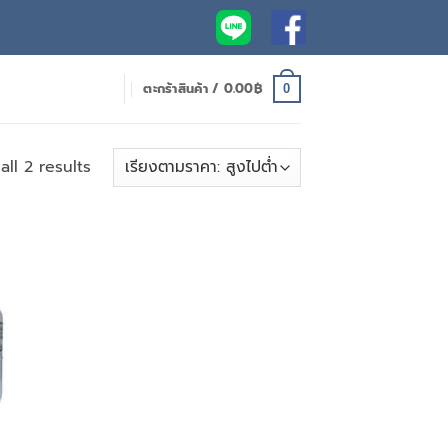
ตะกร้าสินค้า /
0.00
฿
0
Sorted
ll 2 results
by
price:
high
to
low