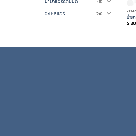
น้ำยาแอร์รถยนต์
(11)
R134
อะไหล่แอร์
(26)
น้ำยา
5,2