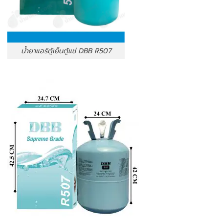
น้ำยาแอร์ตู้เย็นตู้แช่ DBB R507