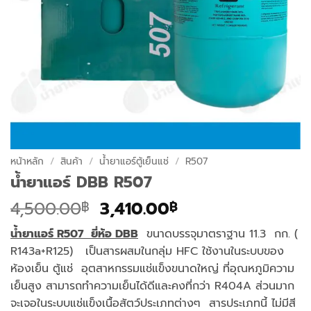
หน้าหลัก
/
สินค้า
/
น้ำยาแอร์ตู้เย็นแช่
/
R507
น้ำยาแอร์ DBB R507
Original
Current
4,500.00
3,410.00
฿
฿
price
price
น้ำยาแอร์
R507 ยี่ห้อ DBB
ขนาดบรรจุมาตราฐาน 11.3 กก. (
was:
is:
R143a+R125) เป็นสารผสมในกลุ่ม HFC ใช้งานในระบบของ
4,500.00฿.
3,410.00฿.
ห้องเย็น ตู้แช่ อุตสาหกรรมแช่แข็งขนาดใหญ่ ที่อุณหภูมิความ
เย็นสูง สามารถทำความเย็นได้ดีและคงที่กว่า R404A ส่วนมาก
จะเจอในระบบแช่แข็งเนื้อสัตว์ประเภทต่างๆ สารประเภทนี้ ไม่มีสี