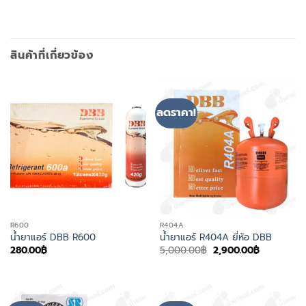
สินค้าที่เกี่ยวข้อง
ลดราคา!
R600
R404A
น้ำยาแอร์ DBB R600
น้ำยาแอร์ R404A ยี่ห้อ DBB
Original
Current
280.00
฿
5,000.00
฿
2,900.00
฿
price
price
was:
is:
5,000.00฿.
2,900.00฿