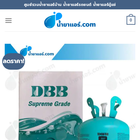
ข้าม
ศูนย์รวมน้ำยาแอร์บ้าน น้ำยาแอร์รถยนต์ น้ำยาแอร์ตู้แช่
ไป
ยัง
0
เนื้อหา
ลดราคา!