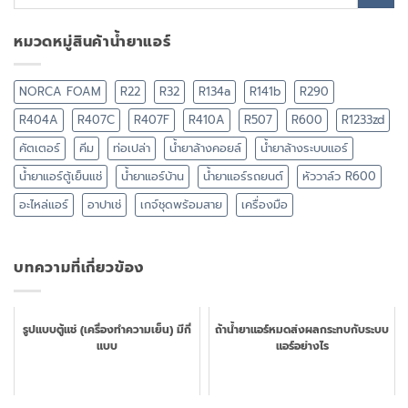
หมวดหมู่สินค้าน้ำยาแอร์
NORCA FOAM
R22
R32
R134a
R141b
R290
R404A
R407C
R407F
R410A
R507
R600
R1233zd
คัตเตอร์
คีม
ท่อเปล่า
น้ำยาล้างคอยล์
น้ำยาล้างระบบแอร์
น้ำยาแอร์ตู้เย็นแช่
น้ำยาแอร์บ้าน
น้ำยาแอร์รถยนต์
หัววาล์ว R600
อะไหล่แอร์
อาปาเช่
เกจ์ชุดพร้อมสาย
เครื่องมือ
บทความที่เกี่ยวข้อง
รูปแบบตู้แช่ (เครื่องทำความเย็น) มีกี่
ถ้าน้ำยาแอร์หมดส่งผลกระทบกับระบบ
แบบ
แอร์อย่างไร