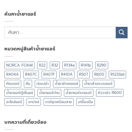
ค้นหาน้ำยาแอร์
หมวดหมู่สินค้าน้ำยาแอร์
NORCA FOAM
R22
R32
R134a
R141b
R290
R404A
R407C
R407F
R410A
R507
R600
R1233zd
คัตเตอร์
คีม
ท่อเปล่า
น้ำยาล้างคอยล์
น้ำยาล้างระบบแอร์
น้ำยาแอร์ตู้เย็นแช่
น้ำยาแอร์บ้าน
น้ำยาแอร์รถยนต์
หัววาล์ว R600
อะไหล่แอร์
อาปาเช่
เกจ์ชุดพร้อมสาย
เครื่องมือ
บทความที่เกี่ยวข้อง