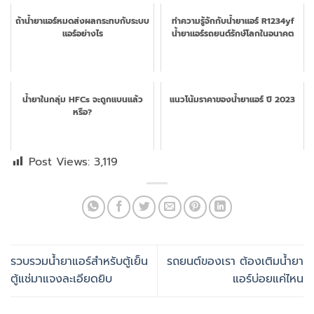
ถ้าน้ำยาแอร์หมดส่งผลกระทบกับระบบ
ทำความรู้จักกับน้ำยาแอร์ R1234yf
แอร์อย่างไร
น้ำยาแอร์รถยนต์รักษ์โลกในอนาคต
น้ำยาในกลุ่ม HFCs จะถูกแบนแล้ว
แนวโน้มราคาของน้ำยาแอร์ ปี 2023
หรือ?
Post Views:
3,119
รวบรวมน้ำยาแอร์สำหรับตู้เย็น
รถยนต์ของเรา ต้องเติมน้ำยา
ตู้แช่มาแจงละเอียดยิบ
แอร์บ่อยแค่ไหน