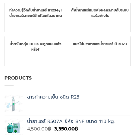
ทำความรู้จักกับน้ำยาแอร์ R1234yf
ถ้าน้ำยาแอร์หมดส่งผลกระทบกับระบบ
น้ำยาแอร์รถยนต์รักษ์โลกในอนาคต
แอร์อย่างไร
น้ำยาในกลุ่ม HFCs จะถูกแบนแล้ว
แนวโน้มราคาของน้ำยาแอร์ ปี 2023
หรือ?
PRODUCTS
สารทำความเย็น ชนิด R23
น้ำยาแอร์ R507A ยี่ห้อ BNF ขนาด 11.3 kg.
Original
Current
4,500.00
฿
3,350.00
฿
price
price