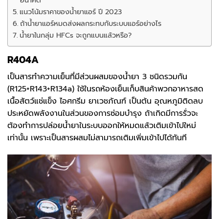
อนาคต
แนวโน้มราคาของน้ำยาแอร์ ปี 2023
ถ้าน้ำยาแอร์หมดส่งผลกระทบกับระบบแอร์อย่างไร
น้ำยาในกลุ่ม HFCs จะถูกแบนแล้วหรือ?
R404A
เป็นสารทำความเย็นที่มีส่วนผสมของน้ำยา 3 ชนิดรวมกัน
(R125+R143+R134a) ใช้ในรถห้องเย็นเก็บสินค้าพวกอาหารสด
เนื้อสัตว์แช่แข็ง ไอศกรีม ยาเวชภัณฑ์ เป็นต้น อุณหภูมิติดลบ
ประหยัดพลังงานในส่วนของการซ่อมบำรุง ถ้าเกิดมีการรั่วจะ
ต้องทำการปล่อยน้ำยาในระบบออกให้หมดแล้วเติมเข้าไปใหม่
เท่านั้น เพราะเป็นสารผสมไม่สามารถเติมเพิ่มเข้าไปได้ทันที