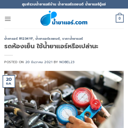
ข้าม
ศูนย์รวมน้ำยาแอร์บ้าน น้ำยาแอร์รถยนต์ น้ำยาแอร์ตู้แช่
ไป
ยัง
0
เนื้อหา
น้ำยาแอร์ R1234YF
,
น้ำยาแอร์รถยนต์
,
ราคาน้ำยาแอร์
รถห้องเย็น ใช้น้ำยาแอร์หรือเปล่านะ
POSTED ON
20 ธันวาคม 2021
BY
NOBEL23
20
ธ.ค.