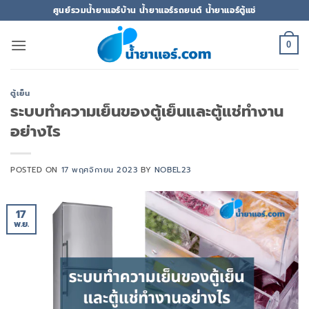
ข้าม
ศูนย์รวมน้ำยาแอร์บ้าน น้ำยาแอร์รถยนต์ น้ำยาแอร์ตู้แช่
ไป
ยัง
0
เนื้อหา
ตู้เย็น
ระบบทำความเย็นของตู้เย็นและตู้แช่ทำงาน
อย่างไร
POSTED ON
17 พฤศจิกายน 2023
BY
NOBEL23
17
พ.ย.