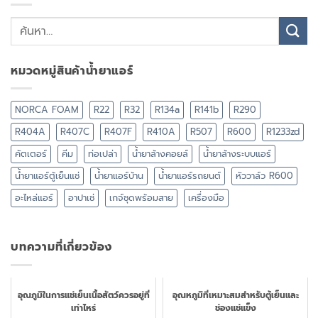
หมวดหมู่สินค้าน้ำยาแอร์
NORCA FOAM
R22
R32
R134a
R141b
R290
R404A
R407C
R407F
R410A
R507
R600
R1233zd
คัตเตอร์
คีม
ท่อเปล่า
น้ำยาล้างคอยล์
น้ำยาล้างระบบแอร์
น้ำยาแอร์ตู้เย็นแช่
น้ำยาแอร์บ้าน
น้ำยาแอร์รถยนต์
หัววาล์ว R600
อะไหล่แอร์
อาปาเช่
เกจ์ชุดพร้อมสาย
เครื่องมือ
บทความที่เกี่ยวข้อง
อุณภูมิในการแช่เย็นเนื้อสัตว์ควรอยู่ที่
อุณหภูมิที่เหมาะสมสำหรับตู้เย็นและ
เท่าไหร่
ช่องแช่แข็ง