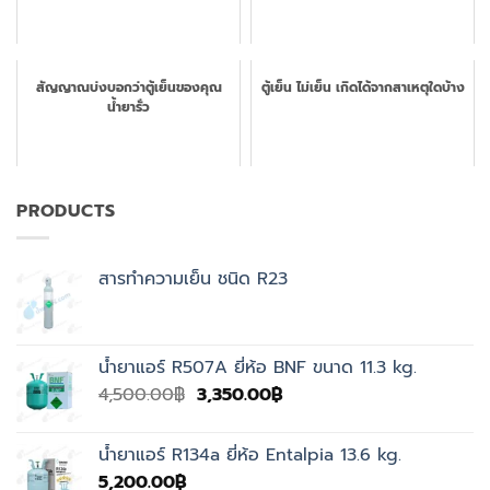
สัญญาณบ่งบอกว่าตู้เย็นของคุณ
ตู้เย็น ไม่เย็น เกิดได้จากสาเหตุใดบ้าง
น้ำยารั่ว
PRODUCTS
สารทำความเย็น ชนิด R23
น้ำยาแอร์ R507A ยี่ห้อ BNF ขนาด 11.3 kg.
Original
Current
4,500.00
฿
3,350.00
฿
price
price
was:
is:
น้ำยาแอร์ R134a ยี่ห้อ Entalpia 13.6 kg.
4,500.00฿.
3,350.00฿.
5,200.00
฿