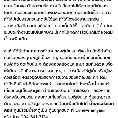
ความร้อนและย้ายความร้อนภายในนี้ออกไปให้อุณหภูมิเย็นลง
โดยความร้อนจะระบายผ่านพัดลมระบายความร้อนได้เร็ว แต่อาจ
ทำให้มีเสียงรบกวนเกิดขึ้นได้และทำให้ใช้พลังงานมากขึ้น
อุณหภูมิจะมีความคงที่และทำความเย็นได้เร็วและดีกว่าตู้เย็น โดย
ระบบจะทำงานวนไปในลักษณะนี้หากไม่เกิดการรั่วซึมก็ไม่ต้องเติม
น้ำยาเพิ่มเติม
จะเห็นได้ว่าลักษณะการทำงานของตู้เย็นและตู้แช่นั้น สิ่งที่สำคัญ
คือเรื่องของอุณหภูมิเป็นสำคัญ รวมถึงขนาดพื้นที่จัดเก็บ และ
สินค้าที่จะจัดเก็บนั้น ๆ ต้องสองคล้องและเหมาะสมกันด้วย เพื่อ
ให้เกิดประสิทธิภาพการทำงานสูงสุด การเลือกใช้ตู้เย็นหรือตู้แช่
ควรเลือกให้ตรงจุดประสงค์การใช้งานของแต่ละประเภท โดย
คำนึงถึงสินค้าที่ต้องการแช่ หากท่านใดกำลังหาซื้อน้ำยาแอร์
เกี่ยวกับตู้เย็นและตู้แช่ น้ำยาแอร์บ้าน น้ำยาแอร์รถ หรือหากมี
ข้อสงสัยเพิ่มเติม สอบถามเกี่ยวกับระบบตู้เย็นและตู้แช่สามารถ
ติดต่อสอบถามข้อมูลและรายละเอียดเพิ่มเติมได้ที่
น้ำยาแอร์ดอท
คอม
ศูนย์รวมน้ำยาตู้เย็น ตู้แช่ทุกชนิด ที่ Line@namyaair
หรือ โทร 094-341-3124