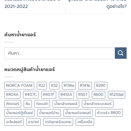
2021-2022
ดูอย่างไร?
ค้นหาน้ำยาแอร์
หมวดหมู่สินค้าน้ำยาแอร์
NORCA FOAM
R22
R32
R134a
R141b
R290
R404A
R407C
R407F
R410A
R507
R600
R1233zd
คัตเตอร์
คีม
ท่อเปล่า
น้ำยาล้างคอยล์
น้ำยาล้างระบบแอร์
น้ำยาแอร์ตู้เย็นแช่
น้ำยาแอร์บ้าน
น้ำยาแอร์รถยนต์
หัววาล์ว R600
อะไหล่แอร์
อาปาเช่
เกจ์ชุดพร้อมสาย
เครื่องมือ