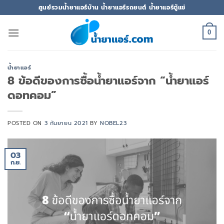
ข้าม
ศูนย์รวมน้ำยาแอร์บ้าน น้ำยาแอร์รถยนต์ น้ำยาแอร์ตู้แช่
ไป
ยัง
0
เนื้อหา
น้ำยาแอร์
8 ข้อดีของการซื้อน้ำยาแอร์จาก “น้ำยาแอร์
ดอทคอม”
POSTED ON
3 กันยายน 2021
BY
NOBEL23
03
ก.ย.