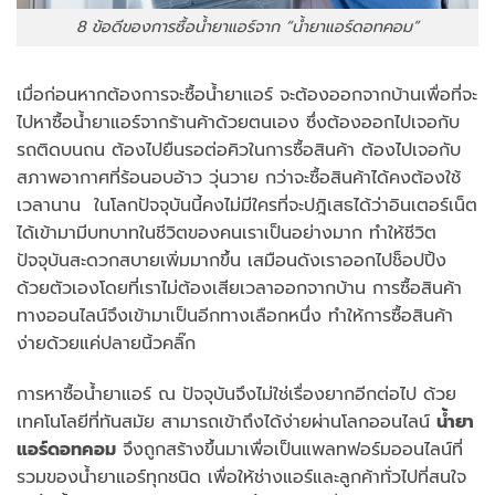
8 ข้อดีของการซื้อน้ำยาแอร์จาก “น้ำยาแอร์ดอทคอม”
เมื่อก่อนหากต้องการจะซื้อน้ำยาแอร์ จะต้องออกจากบ้านเพื่อที่จะ
ไปหาซื้อน้ำยาแอร์จากร้านค้าด้วยตนเอง ซึ่งต้องออกไปเจอกับ
รถติดบนถน ต้องไปยืนรอต่อคิวในการซื้อสินค้า ต้องไปเจอกับ
สภาพอากาศที่ร้อนอบอ้าว วุ่นวาย กว่าจะซื้อสินค้าได้คงต้องใช้
เวลานาน ในโลกปัจจุบันนี้คงไม่มีใครที่จะปฎิเสธได้ว่าอินเตอร์เน็ต
ได้เข้ามามีบทบาทในชีวิตของคนเราเป็นอย่างมาก ทำให้ชีวิต
ปัจจุบันสะดวกสบายเพิ่มมากขึ้น เสมือนดังเราออกไปช็อปปิ้ง
ด้วยตัวเองโดยที่เราไม่ต้องเสียเวลาออกจากบ้าน การซื้อสินค้า
ทางออนไลน์จึงเข้ามาเป็นอีกทางเลือกหนึ่ง ทำให้การซื้อสินค้า
ง่ายด้วยแค่ปลายนิ้วคลิ๊ก
การหาซื้อน้ำยาแอร์ ณ ปัจจุบันจึงไม่ใช่เรื่องยากอีกต่อไป ด้วย
เทคโนโลยีที่ทันสมัย สามารถเข้าถึงได้ง่ายผ่านโลกออนไลน์
น้ำยา
แอร์ดอทคอม
จึงถูกสร้างขึ้นมาเพื่อเป็นแพลทฟอร์มออนไลน์ที่
รวมของน้ำยาแอร์ทุกชนิด เพื่อให้ช่างแอร์และลูกค้าทั่วไปที่สนใจ