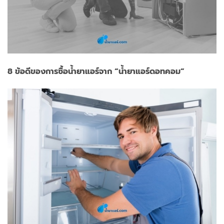
8 ข้อดีของการซื้อน้ำยาแอร์จาก “น้ำยาแอร์ดอทคอม”