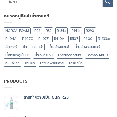
หมวดหมู่สินค้าน้ำยาแอร์
NORCA FOAM
R22
R32
R134a
R141b
R290
R404A
R407C
R407F
R410A
R507
R600
R1233zd
คัตเตอร์
คีม
ท่อเปล่า
น้ำยาล้างคอยล์
น้ำยาล้างระบบแอร์
น้ำยาแอร์ตู้เย็นแช่
น้ำยาแอร์บ้าน
น้ำยาแอร์รถยนต์
หัววาล์ว R600
อะไหล่แอร์
อาปาเช่
เกจ์ชุดพร้อมสาย
เครื่องมือ
PRODUCTS
สารทำความเย็น ชนิด R23