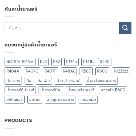
ค้นหาน้ำยาแอร์
หมวดหมู่สินค้าน้ำยาแอร์
NORCA FOAM
R22
R32
R134a
R141b
R290
R404A
R407C
R407F
R410A
R507
R600
R1233zd
คัตเตอร์
คีม
ท่อเปล่า
น้ำยาล้างคอยล์
น้ำยาล้างระบบแอร์
น้ำยาแอร์ตู้เย็นแช่
น้ำยาแอร์บ้าน
น้ำยาแอร์รถยนต์
หัววาล์ว R600
อะไหล่แอร์
อาปาเช่
เกจ์ชุดพร้อมสาย
เครื่องมือ
PRODUCTS