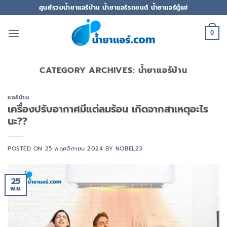
ข้าม
ศูนย์รวมน้ำยาแอร์บ้าน น้ำยาแอร์รถยนต์ น้ำยาแอร์ตู้แช่
ไป
ยัง
0
เนื้อหา
CATEGORY ARCHIVES:
น้ำยาแอร์บ้าน
แอร์บ้าน
เครื่องปรับอากาศมีแต่ลมร้อน เกิดจากสาเหตุอะไร
นะ??
POSTED ON
25 พฤศจิกายน 2024
BY
NOBEL23
25
พ.ย.