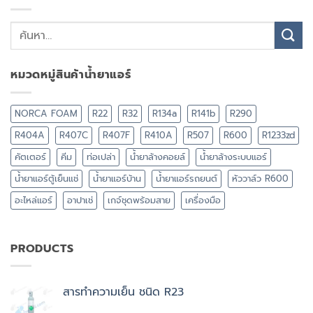
หมวดหมู่สินค้าน้ำยาแอร์
NORCA FOAM
R22
R32
R134a
R141b
R290
R404A
R407C
R407F
R410A
R507
R600
R1233zd
คัตเตอร์
คีม
ท่อเปล่า
น้ำยาล้างคอยล์
น้ำยาล้างระบบแอร์
น้ำยาแอร์ตู้เย็นแช่
น้ำยาแอร์บ้าน
น้ำยาแอร์รถยนต์
หัววาล์ว R600
อะไหล่แอร์
อาปาเช่
เกจ์ชุดพร้อมสาย
เครื่องมือ
PRODUCTS
สารทำความเย็น ชนิด R23