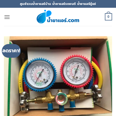
ข้าม
ศูนย์รวมน้ำยาแอร์บ้าน น้ำยาแอร์รถยนต์ น้ำยาแอร์ตู้แช่
ไป
ยัง
0
เนื้อหา
ลดราคา!