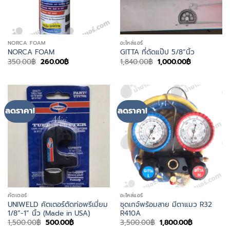
NORCA FOAM
อะไหล่แอร์
NORCA FOAM
GITTA ที่ดัดแป๊ป 5/8”นิ้ว
Original
Current
Original
Current
350.00
฿
260.00
฿
1,840.00
฿
1,000.00
฿
price
price
price
price
was:
is:
was:
is:
350.00฿.
260.00฿.
1,840.00฿.
1,000.00฿.
ลดราคา!
ลดราคา!
คัตเตอร์
อะไหล่แอร์
UNIWELD คัตเตอร์ตัดท่อพรีเมี่ยม
ชุดเกจ์พร้อมสาย มีตาแมว R32
1/8”-1” นิ้ว (Made in USA)
R410A
Original
Current
Original
Current
1,500.00
฿
500.00
฿
3,500.00
฿
1,800.00
฿
price
price
price
price