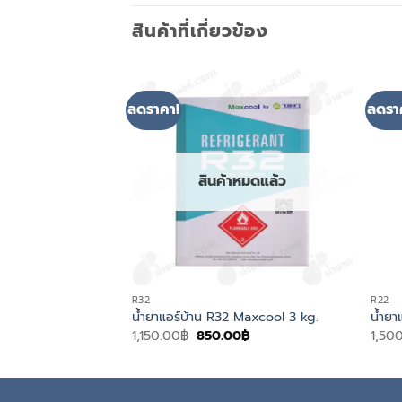
สินค้าที่เกี่ยวข้อง
ลดราคา!
ลดรา
สินค้าหมดแล้ว
R32
R22
น้ำยาแอร์บ้าน R32 Maxcool 3 kg.
น้ำยา
Original
Current
1,150.00
฿
850.00
฿
1,50
price
price
was:
is:
1,150.00฿.
850.00฿.