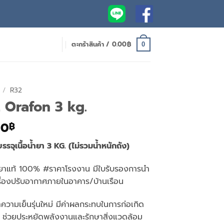
ตะกร้าสินค้า /
0.00
฿
0
/
R32
2 Orafon 3 kg.
l
Current
00
฿
price
รจุเนื้อน้ำยา 3 KG. (ไม่รวมน้ำหนักถัง)
is:
00฿.
1,300.00฿.
ยาแท้ 100% #ราคาโรงงาน มีใบรับรองการนำ
ครื่องปรับอากาศภายในอาคาร/บ้านเรือน
วามเย็นรุ่นใหม่ มีค่าผลกระทบในการก่อเกิด
ช่วยประหยัดพลังงานและรักษาสิ่งแวดล้อม