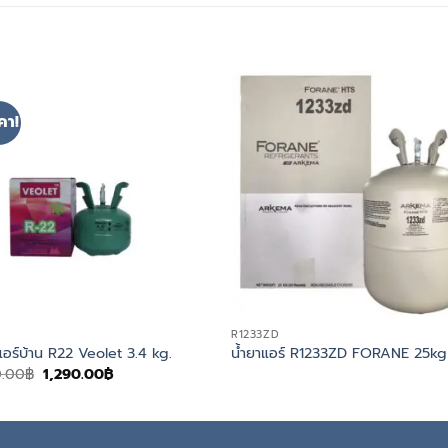
คา!
R1233ZD
แอร์บ้าน R22 Veolet 3.4 kg.
น้ำยาแอร์ R1233ZD FORANE 25kg
Original
Current
0.00
฿
1,290.00
฿
price
price
was:
is:
1,500.00฿.
1,290.00฿.