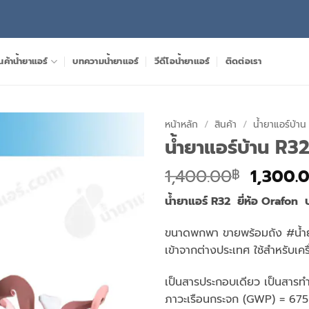
นค้าน้ำยาแอร์
บทความน้ำยาแอร์
วีดีโอน้ำยาแอร์
ติดต่อเรา
หน้าหลัก
/
สินค้า
/
น้ำยาแอร์บ้าน
น้ำยาแอร์บ้าน R3
Origina
1,400.00
1,300.
฿
price
น้ำยาแอร์ R32 ยี่ห้อ Orafon บร
was:
1,400.
ขนาดพกพา ขายพร้อมถัง #น้ำ
เข้าจากต่างประเทศ ใช้สำหรับเ
เป็นสารประกอบเดียว เป็นสารทำค
ภาวะเรือนกระจก (GWP) = 675 