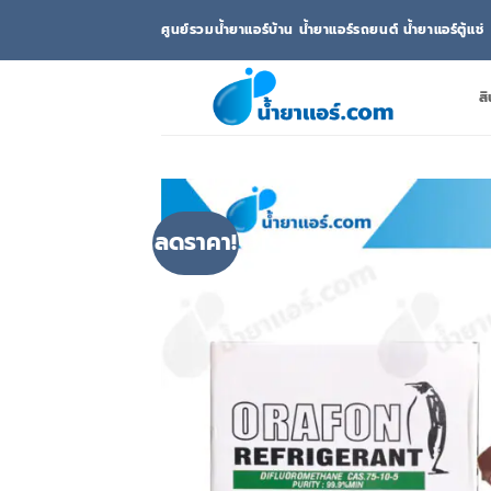
ข้าม
ศูนย์รวมน้ำยาแอร์บ้าน น้ำยาแอร์รถยนต์ น้ำยาแอร์ตู้แช่
ไป
ยัง
เนื้อหา
สิ
ลดราคา!