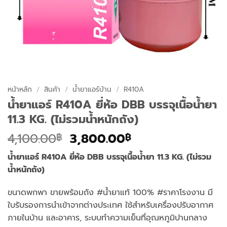
หน้าหลัก
/
สินค้า
/
น้ำยาแอร์บ้าน
/
R410A
น้ำยาแอร์ R410A ยี่ห้อ DBB บรรจุเนื้อน้ำยา
11.3 KG. (ไม่รวมน้ำหนักถัง)
Original
Current
4,100.00
3,800.00
฿
฿
price
price
น้ำยาแอร์ R410A ยี่ห้อ DBB บรรจุเนื้อน้ำยา 11.3 KG. (ไม่รวม
was:
is:
น้ำหนักถัง)
4,100.00฿.
3,800.00฿.
ขนาดพกพา ขายพร้อมถัง #น้ำยาแท้ 100% #ราคาโรงงาน มี
ใบรับรองการนำเข้าจากต่างประเทศ ใช้สำหรับเครื่องปรับอากาศ
ภายในบ้าน และอาคาร, ระบบทำความเย็นที่อุณหภูมิปานกลาง