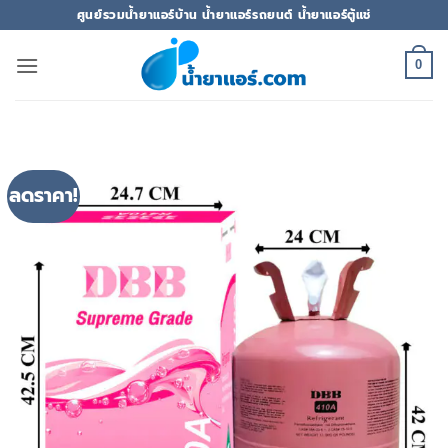
ข้าม
ศูนย์รวมน้ำยาแอร์บ้าน น้ำยาแอร์รถยนต์ น้ำยาแอร์ตู้แช่
ไป
ยัง
0
เนื้อหา
ลดราคา!