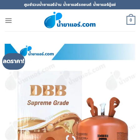
ข้าม
ศูนย์รวมน้ำยาแอร์บ้าน น้ำยาแอร์รถยนต์ น้ำยาแอร์ตู้แช่
ไป
ยัง
0
เนื้อหา
ลดราคา!