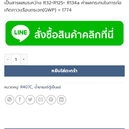
เป็นสารผสมระหว่าง R32+R125+ R134a ค่าผลกระทบในการก่อ
เกิดภาวะเรือนกระจก(GWP) = 1774
จำนวน น้ำยาแอร์ DBB R407C ชิ้น
หยิบใส่ตะกร้า
หมวดหมู่:
R407C
,
น้ำยาแอร์ตู้เย็นแช่