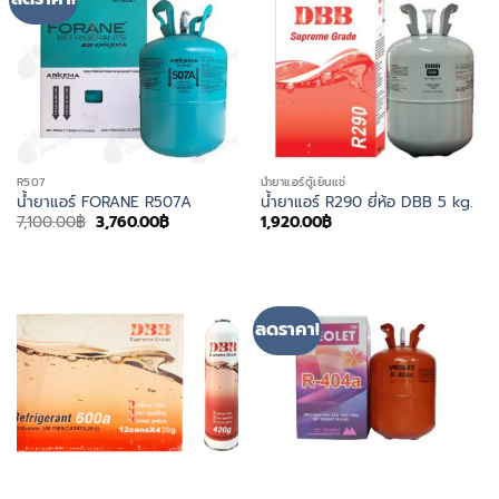
R507
น้ำยาแอร์ตู้เย็นแช่
น้ำยาแอร์ FORANE R507A
น้ำยาแอร์ R290 ยี่ห้อ DBB 5 kg.
Original
Current
7,100.00
฿
3,760.00
฿
1,920.00
฿
price
price
was:
is:
7,100.00฿.
3,760.00฿.
ลดราคา!