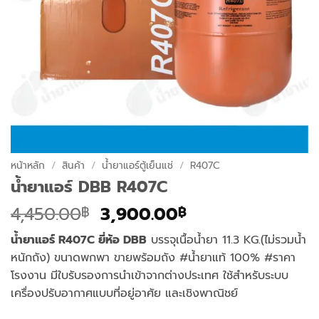
หน้าหลัก
/
สินค้า
/
น้ำยาแอร์ตู้เย็นแช่
/
R407C
น้ำยาแอร์ DBB R407C
Original
Current
4,450.00
3,900.00
฿
฿
price
price
น้ำยาแอร์ R407C ยี่ห้อ DBB
บรรจุเนื้อน้ำยา 11.3 KG.(ไม่รวมน้ำ
was:
is:
หนักถัง) ขนาดพกพา ขายพร้อมถัง #น้ำยาแท้ 100% #ราคา
4,450.00฿.
3,900.00฿.
โรงงาน มีใบรับรองการนำเข้าจากต่างประเทศ ใช้สำหรับระบบ
เครื่องปรับอากาศแบบที่อยู่อาศัย และเชิงพาณิชย์