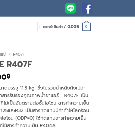
ตะกร้าสินค้า /
0.00
฿
0
นแช่
/
R407F
ANE R407F
l
Current
00
฿
price
ดบรรจุ 11.3 kg. ซึ่งไม่รวมน้ำหนังถังเปล่า
is:
ีเอกสารรับรองคุณภาพน้ำยาแอร์ R407F เป็น
00฿.
4,420.00฿.
ี่ไม่เป็นอันตรายต่อชั้นโอโซน สารทำความเย็น
25และR32 เป็นสารทดแทนมีค่าทำให้โลกร้อน
าศโอโซน (ODP=0) ใช้ทดแทนสารทำความเย็น
ย็นที่ใช้สารทำความเย็น R404A