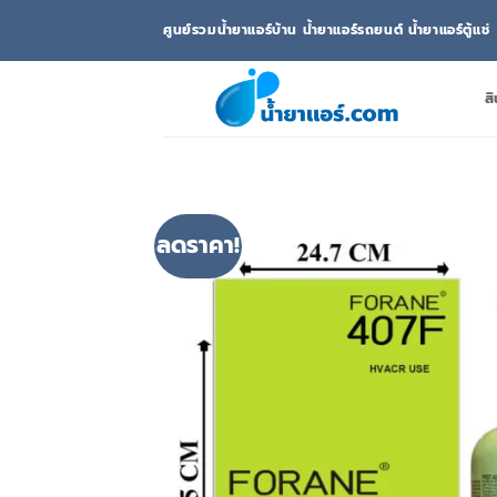
ข้าม
ศูนย์รวมน้ำยาแอร์บ้าน น้ำยาแอร์รถยนต์ น้ำยาแอร์ตู้แช่
ไป
ยัง
เนื้อหา
สิ
ลดราคา!