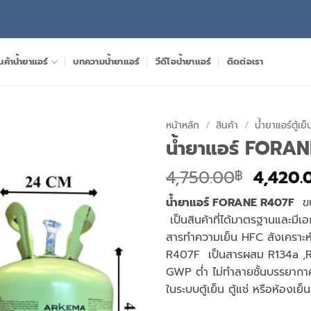
นค้าน้ำยาแอร์
บทความน้ำยาแอร์
วีดีโอน้ำยาแอร์
ติดต่อเรา
หน้าหลัก
/
สินค้า
/
น้ำยาแอร์ตู้เย็
น้ำยาแอร์ FOR
Origina
4,750.00
4,420.
฿
price
น้ำยาแอร์ FORANE R407F
ขนา
was:
เป็นสินค้าที่ได้มาตรฐานและม
4,750.
สารทำความเย็น HFC สังเคราะห์ท
R407F เป็นสารผสม R134a ,R1
GWP ต่ำ ไม่ทำลายชั้นบรรยาก
ในระบบตู้เย็น ตู้แช่ หรือห้องเ