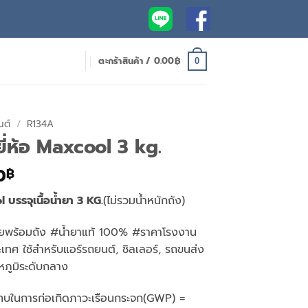
ตะกร้าสินค้า /
0.00
฿
0
นต์
/
R134A
ยี่ห้อ Maxcool 3 kg.
l
Current
0
฿
price
 บรรจุเนื้อน้ำยา 3 KG.
(ไม่รวมน้ำหนักถัง)
is:
0฿.
1,190.00฿.
ยพร้อมถัง #น้ำยาแท้ 100% #ราคาโรงงาน
เทศ ใช้สำหรับแอร์รถยนต์, ชิลเลอร์, รถขนส่ง
ณหภูมิระดับกลาง
ทบในการก่อเกิดภาวะเรือนกระจก(GWP) =