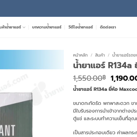
นค้าน้ำยาแอร์
บทความน้ำยาแอร์
วีดีโอน้ำยาแอร์
ติดต่อเรา
หน้าหลัก
/
สินค้า
/
น้ำยาแอร์รถย
น้ำยาแอร์ R134a 
Origina
1,550.00
1,190.0
฿
price
น้ำยาแอร์ R134a ยี่ห้อ Maxcool
was:
1,550.0
ขนาดกะทัดรัด พกพาสะดวก ขา
มีใบรับรองการนำเข้าจากต่างประ
ตู้แช่ และระบบทำความเย็นที่อุ
เป็นสารประกอบเดียว ค่าผลกระ