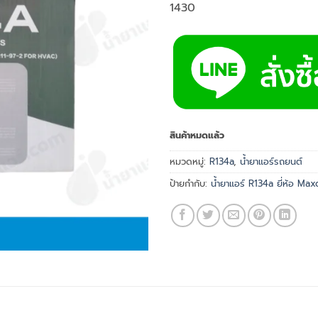
1430
สินค้าหมดแล้ว
หมวดหมู่:
R134a
,
น้ำยาแอร์รถยนต์
ป้ายกำกับ:
น้ำยาแอร์ R134a ยี่ห้อ Max