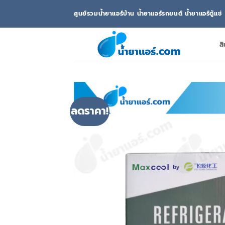
ข้าม
ศูนย์รวมน้ำยาแอร์บ้าน น้ำยาแอร์รถยนต์ น้ำยาแอร์ตู้แช่
ไป
ยัง
เนื้อหา
สิ
ลดราคา!