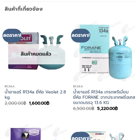
สินค้าที่เกี่ยวข้อง
ลดราคา!
ลดราคา!
สินค้าหมดแล้ว
R134A
R134A
น้ำยาแอร์ R134a ยี่ห้อ Veolet 2.8
น้ำยาแอร์ R134a เกรดพรีเมี่ยม
kg.
ยี่ห้อ FORANE จากประเทศฝรั่งเศส
ขนาดบรรจุ 13.6 KG .
Original
Current
2,000.00
฿
1,600.00
฿
price
price
Original
Current
6,500.00
฿
5,220.00
฿
was:
is:
price
price
2,000.00฿.
1,600.00฿.
was:
is:
6,500.00฿.
5,220.00฿.
ลดราคา!