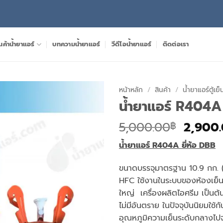
นค้าน้ำยาแอร์
บทความน้ำยาแอร์
วีดีโอน้ำยาแอร์
ติดต่อเรา
หน้าหลัก
/
สินค้า
/
น้ำยาแอร์ตู้เย็
น้ำยาแอร์ R404A 
Origin
5,000.00
2,900
฿
price
น้ำยาแอร์
R404A ยี่ห้อ DBB
was:
5,000.
ขนาดบรรจุมาตรฐาน 10.9 กก. 
HFC ใช้งานในระบบของห้องเย็น 
ใหญ่ เครื่องผลิตไอศรีม เป็นต้น 
ไม่มีอันตราย ในปัจจุบันนิยมใช้
อุณหภูมิความเย็นระดับกลางไปจ