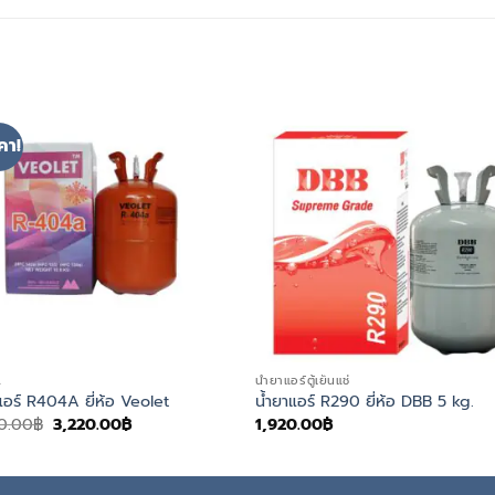
คา!
A
น้ำยาแอร์ตู้เย็นแช่
แอร์ R404A ยี่ห้อ Veolet
น้ำยาแอร์ R290 ยี่ห้อ DBB 5 kg.
Original
Current
0.00
฿
3,220.00
฿
1,920.00
฿
price
price
was:
is:
5,000.00฿.
3,220.00฿.