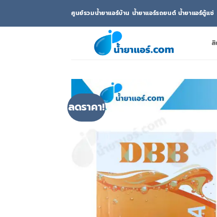
ข้าม
ศูนย์รวมน้ำยาแอร์บ้าน น้ำยาแอร์รถยนต์ น้ำยาแอร์ตู้แช่
ไป
ยัง
เนื้อหา
สิ
ลดราคา!