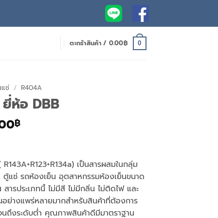
ตะกร้าสินค้า /
0.00
฿
0
นแช่
/
R404A
ยี่ห้อ DBB
al
Current
.00
฿
price
is:
00฿.
2,900.00฿.
( R143A+R123+R134a) เป็นสารผสมในกลุ่ม
ตู้แช่ รถห้องเย็น อุตสาหกรรมห้องเย็นขนาด
สารประเภทนี้ ไม่มีสี ไม่มีกลิ่น ไม่ติดไฟ และ
กันอย่างแพร่หลายมากสำหรับสินค้าที่ต้องการ
นถึงระดับต่ำ คุณภาพสินค้าดีมีมาตราฐาน