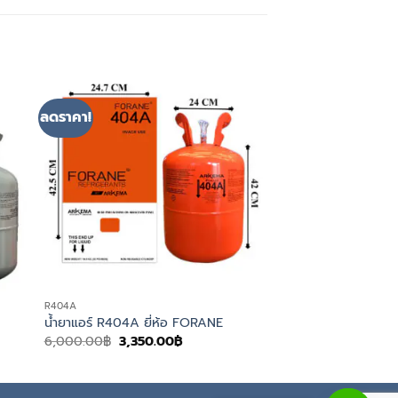
ลดราคา!
R404A
น้ำยาแอร์ R404A ยี่ห้อ FORANE
Original
Current
6,000.00
฿
3,350.00
฿
price
price
was:
is:
6,000.00฿.
3,350.00฿.