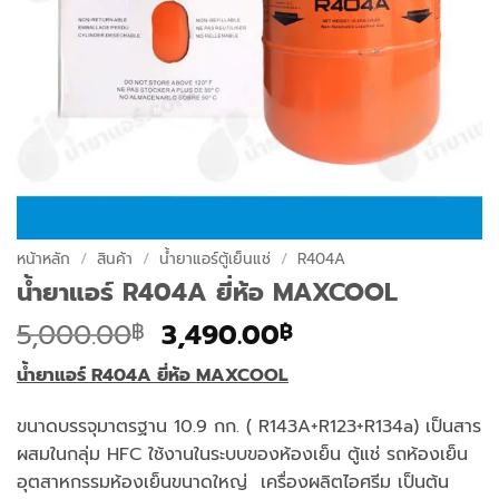
หน้าหลัก
/
สินค้า
/
น้ำยาแอร์ตู้เย็นแช่
/
R404A
น้ำยาแอร์ R404A ยี่ห้อ MAXCOOL
Original
Current
5,000.00
3,490.00
฿
฿
price
price
น้ำยาแอร์
R404A ยี่ห้อ MAXCOOL
was:
is:
5,000.00฿.
3,490.00฿.
ขนาดบรรจุมาตรฐาน 10.9 กก. ( R143A+R123+R134a) เป็นสาร
ผสมในกลุ่ม HFC ใช้งานในระบบของห้องเย็น ตู้แช่ รถห้องเย็น
อุตสาหกรรมห้องเย็นขนาดใหญ่ เครื่องผลิตไอศรีม เป็นต้น