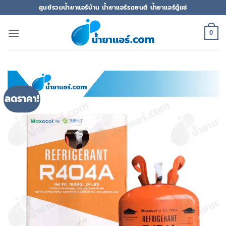
ข้าม
ศูนย์รวมน้ำยาแอร์บ้าน น้ำยาแอร์รถยนต์ น้ำยาแอร์ตู้แช่
ไป
ยัง
0
เนื้อหา
ลดราคา!