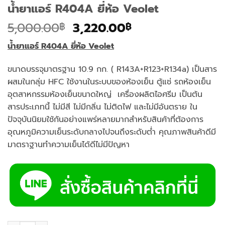
น้ำยาแอร์ R404A ยี่ห้อ Veolet
Original
Current
5,000.00
3,220.00
฿
฿
price
price
น้ำยาแอร์
R404A ยี่ห้อ Veolet
was:
is:
5,000.00฿.
3,220.00฿.
ขนาดบรรจุมาตรฐาน 10.9 กก. ( R143A+R123+R134a) เป็นสาร
ผสมในกลุ่ม HFC ใช้งานในระบบของห้องเย็น ตู้แช่ รถห้องเย็น
อุตสาหกรรมห้องเย็นขนาดใหญ่ เครื่องผลิตไอศรีม เป็นต้น
สารประเภทนี้ ไม่มีสี ไม่มีกลิ่น ไม่ติดไฟ และไม่มีอันตราย ใน
ปัจจุบันนิยมใช้กันอย่างแพร่หลายมากสำหรับสินค้าที่ต้องการ
อุณหภูมิความเย็นระดับกลางไปจนถึงระดับต่ำ คุณภาพสินค้าดีมี
มาตราฐานทำความเย็นได้ดีไม่มีปัญหา