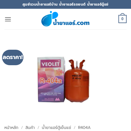
ข้าม
ศูนย์รวมน้ำยาแอร์บ้าน น้ำยาแอร์รถยนต์ น้ำยาแอร์ตู้แช่
ไป
ยัง
0
เนื้อหา
ลดราคา!
หน้าหลัก
/
สินค้า
/
น้ำยาแอร์ตู้เย็นแช่
/
R404A