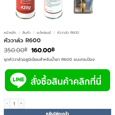
หน้าหลัก
/
สินค้า
/
อะไหล่แอร์
/
หัววาล์ว R600
หัววาล์ว R600
Original
Current
350.00
160.00
฿
฿
price
price
ชุดหัววาล์วอลูมิเนียมสำหรับน้ำยา R600 แบบกระป๋อง
was:
is:
350.00฿.
160.00฿.
จำนวน หัววาล์ว R600 ชิ้น
หยิบใส่ตะกร้า