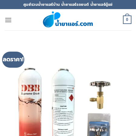
ข้าม
ศูนย์รวมน้ำยาแอร์บ้าน น้ำยาแอร์รถยนต์ น้ำยาแอร์ตู้แช่
ไป
ยัง
0
เนื้อหา
ลดราคา!