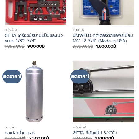
อะไหล่แอร์
คัตเตอร์
GITTA เครื่องมือบานแป๊ปและเบ่ง
UNIWELD คัตเตอร์ตัดท่อพรีเมี่ยม
ขยาย 1/8”- 3/4”
1/4”- 2-3/4” (Made in USA)
Original
Current
Original
Current
1,950.00
฿
900.00
฿
3,950.00
฿
1,800.00
฿
price
price
price
price
was:
is:
was:
is:
1,950.00฿.
900.00฿.
3,950.00฿.
1,800.00฿.
ลดราคา!
ลดราคา!
ท่อเปล่า
อะไหล่แอร์
ท่อเปล่าน้ำยาแอร์
GITTA ที่ดัดแป๊ป 3/4″นิ้ว
Original
Current
Original
Current
8,500.00
฿
5,500.00
฿
1,940.00
฿
1,100.00
฿