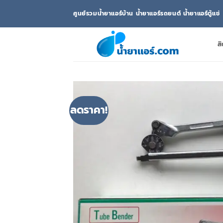
ข้าม
ศูนย์รวมน้ำยาแอร์บ้าน น้ำยาแอร์รถยนต์ น้ำยาแอร์ตู้แช่
ไป
ยัง
เนื้อหา
สิ
ลดราคา!