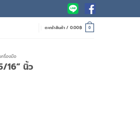
ตะกร้าสินค้า /
0.00
฿
0
เครื่องมือ
5/16” นิ้ว
Current
price
is:
.
420.00฿.