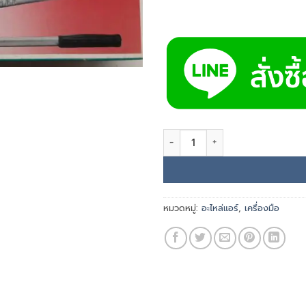
จำนวน GITTA ที่ดัดแป๊ป 5/16” นิ้ว
หมวดหมู่:
อะไหล่แอร์
,
เครื่องมือ