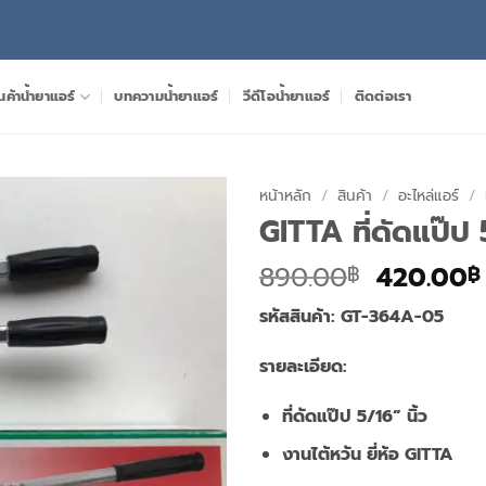
นค้าน้ำยาแอร์
บทความน้ำยาแอร์
วีดีโอน้ำยาแอร์
ติดต่อเรา
หน้าหลัก
/
สินค้า
/
อะไหล่แอร์
/
GITTA ที่ดัดแป๊ป 
Original
890.00
420.00
฿
฿
price
รหัสสินค้า: GT-364A-05
was:
890.00฿
รายละเอียด:
ที่ดัดแป๊ป 5/16” นิ้ว
งานไต้หวัน ยี่ห้อ GITTA