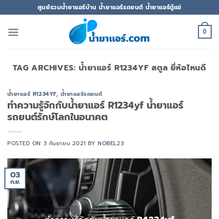
ข้าม
ศูนย์รวมน้ำยาแอร์บ้าน น้ำยาแอร์รถยนต์ น้ำยาแอร์ตู้แช่
ไป
ยัง
0
เนื้อหา
TAG ARCHIVES:
น้ำยาแอร์ R1234YF สตูล ยี่ห้อไหนดี
น้ำยาแอร์ R1234YF
,
น้ำยาแอร์รถยนต์
ทำความรู้จักกับน้ำยาแอร์ R1234yf น้ำยาแอร์
รถยนต์รักษ์โลกในอนาคต
POSTED ON
3 กันยายน 2021
BY
NOBEL23
03
ก.ย.