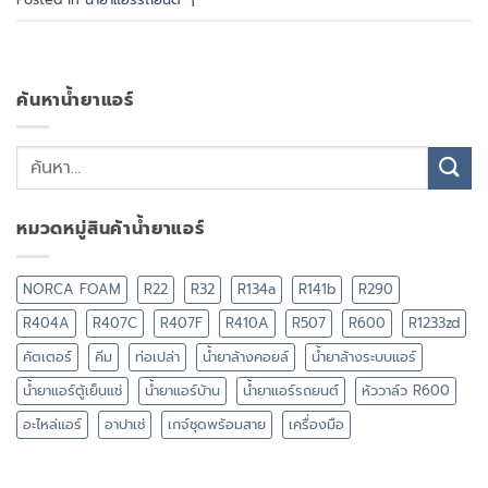
ค้นหาน้ำยาแอร์
หมวดหมู่สินค้าน้ำยาแอร์
NORCA FOAM
R22
R32
R134a
R141b
R290
R404A
R407C
R407F
R410A
R507
R600
R1233zd
คัตเตอร์
คีม
ท่อเปล่า
น้ำยาล้างคอยล์
น้ำยาล้างระบบแอร์
น้ำยาแอร์ตู้เย็นแช่
น้ำยาแอร์บ้าน
น้ำยาแอร์รถยนต์
หัววาล์ว R600
อะไหล่แอร์
อาปาเช่
เกจ์ชุดพร้อมสาย
เครื่องมือ