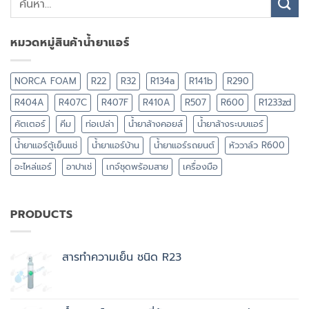
หมวดหมู่สินค้าน้ำยาแอร์
NORCA FOAM
R22
R32
R134a
R141b
R290
R404A
R407C
R407F
R410A
R507
R600
R1233zd
คัตเตอร์
คีม
ท่อเปล่า
น้ำยาล้างคอยล์
น้ำยาล้างระบบแอร์
น้ำยาแอร์ตู้เย็นแช่
น้ำยาแอร์บ้าน
น้ำยาแอร์รถยนต์
หัววาล์ว R600
อะไหล่แอร์
อาปาเช่
เกจ์ชุดพร้อมสาย
เครื่องมือ
PRODUCTS
สารทำความเย็น ชนิด R23