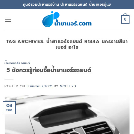
ข้าม
ศูนย์รวมน้ำยาแอร์บ้าน น้ำยาแอร์รถยนต์ น้ำยาแอร์ตู้แช่
ไป
ยัง
0
เนื้อหา
TAG ARCHIVES:
น้ํายาแอร์รถยนต์ R134A นครราชสีมา
เบอร์ อะไร
น้ำยาแอร์รถยนต์
5 ข้อควรรู้ก่อนซื้อน้ำยาแอร์รถยนต์
POSTED ON
3 กันยายน 2021
BY
NOBEL23
03
ก.ย.