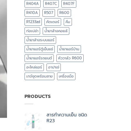
R404A
R407C
R407F
R410A
R507
R600
R1233zd
คัตเตอร์
คีม
ท่อเปล่า
น้ำยาล้างคอยล์
น้ำยาล้างระบบแอร์
น้ำยาแอร์ตู้เย็นแช่
น้ำยาแอร์บ้าน
น้ำยาแอร์รถยนต์
หัววาล์ว R600
อะไหล่แอร์
อาปาเช่
เกจ์ชุดพร้อมสาย
เครื่องมือ
PRODUCTS
สารทำความเย็น ชนิด
R23