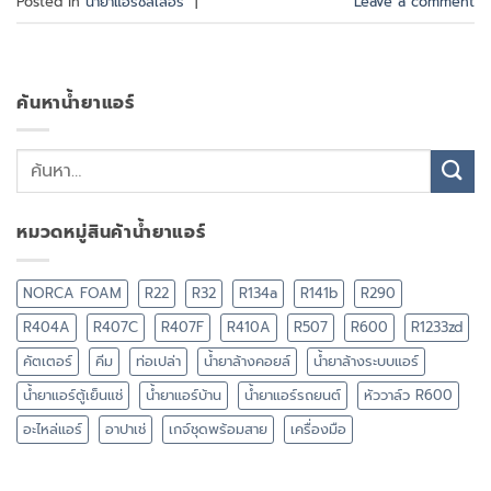
Posted in
น้ำยาแอร์ชิลเลอร์
|
Leave a comment
ค้นหาน้ำยาแอร์
หมวดหมู่สินค้าน้ำยาแอร์
NORCA FOAM
R22
R32
R134a
R141b
R290
R404A
R407C
R407F
R410A
R507
R600
R1233zd
คัตเตอร์
คีม
ท่อเปล่า
น้ำยาล้างคอยล์
น้ำยาล้างระบบแอร์
น้ำยาแอร์ตู้เย็นแช่
น้ำยาแอร์บ้าน
น้ำยาแอร์รถยนต์
หัววาล์ว R600
อะไหล่แอร์
อาปาเช่
เกจ์ชุดพร้อมสาย
เครื่องมือ