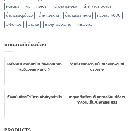
คัตเตอร์
คีม
ท่อเปล่า
น้ำยาล้างคอยล์
น้ำยาล้างระบบแอร์
น้ำยาแอร์ตู้เย็นแช่
น้ำยาแอร์บ้าน
น้ำยาแอร์รถยนต์
หัววาล์ว R600
อะไหล่แอร์
อาปาเช่
เกจ์ชุดพร้อมสาย
เครื่องมือ
บทความที่เกี่ยวข้อง
เครื่องปรับอากาศที่บ้านต้องเติมน้ำยา
การใช้สารทำความเย็นในการทำงานให้
แอร์บ่อยแค่ไหนกัน ?
ปลอดภัย
ห้องเย็นคืออะไรมีความสำคัญอย่างไร
เหตุผลที่เครื่องปรับอากาศหันมาใช้สาร
ทำความเย็น/น้ำยาแอร์ R32
PRODUCTS