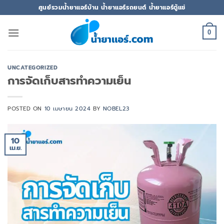
ข้าม
ศูนย์รวมน้ำยาแอร์บ้าน น้ำยาแอร์รถยนต์ น้ำยาแอร์ตู้แช่
ไป
ยัง
0
เนื้อหา
UNCATEGORIZED
การจัดเก็บสารทำความเย็น
POSTED ON
10 เมษายน 2024
BY
NOBEL23
10
เม.ย.