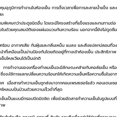
คุมอุภูมิการทำงานในห้องเย็น การตั้งเวลาเพื่อการละลายน้ำแข็ง และ
ยะ
ามพิเศษกว่าประตูชนิดอื่น โดยจะมีโครงสร้างที่แข็งแรงและทนทานต่อ
ด้วยคุณสมบัติของแผ่นฉนวนกันความร้อน นอกจากนี้ยังไม่ดูดซึม
้อน อากาศเสีย กันฝุ่นและกลิ่นเหม็น แมลง และสิ่งแปลกปลอมที่จะเ
้าที่เหมือนเป็นม่านป้องกันโดยติดอยู่ที่ทางเข้าห้องเย็น ประสิทธิภาพ
ย็นไหลเวียนได้เป็นปกติ
 การทำงานของเครื่องทำลมเย็นจะมีลักษณะคล้ายกับคอล์ยเย็น หรือ
็น ซึ่งจะใช้การแลกเปลี่ยนความร้อนทให้เกิดความเย็นหรือความชื้นในอา
ศ เมื่อสารทำความเย็นถูกส่งมาจากคอมเพรสเซอร์แล้ว คอนเดนเซอร
หลบบปั่นป่วนด้วยความเร็วต่ำที่สุด
็นเป็นแบบมีกรอบปิดมิดชิด เพื่อช่วยอัดสารทำความเย็นในรูปแบบที่
ิภาพ