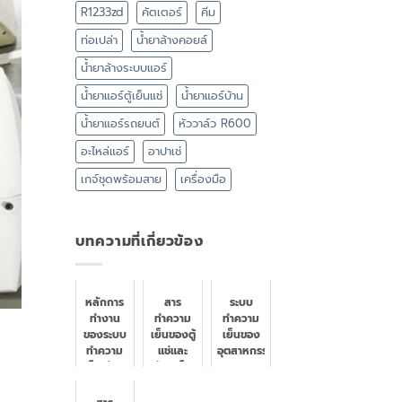
R1233zd
คัตเตอร์
คีม
ท่อเปล่า
น้ำยาล้างคอยล์
น้ำยาล้างระบบแอร์
น้ำยาแอร์ตู้เย็นแช่
น้ำยาแอร์บ้าน
น้ำยาแอร์รถยนต์
หัววาล์ว R600
อะไหล่แอร์
อาปาเช่
เกจ์ชุดพร้อมสาย
เครื่องมือ
บทความที่เกี่ยวข้อง
หลักการ
สาร
ระบบ
ทำงาน
ทำความ
ทำความ
ของระบบ
เย็นของตู้
เย็นของ
ทำความ
แช่และ
อุตสาหกรรม
เย็น ห้อง
ห้องเย็น
เย็น ห้อง
แช่แข็ง