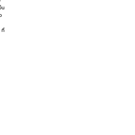
ม
ย็น
ว
ที่