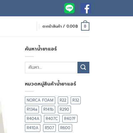
ตะกร้าสินค้า /
0.00
฿
0
ค้นหาน้ำยาแอร์
หมวดหมู่สินค้าน้ำยาแอร์
NORCA FOAM
R22
R32
R134a
R141b
R290
R404A
R407C
R407F
R410A
R507
R600