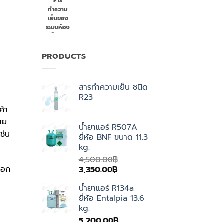
สาร
ทำความ
เย็นของ
ระบบห้อง
เย็นและ
เครื่อง
ทำความ
PRODUCTS
เย็น
สารทำความเย็น ชนิด
R23
้า
าย
น้ำยาแอร์ R507A
ช่น
ยี่ห้อ BNF ขนาด 11.3
kg.
4,500.00
฿
ือก
Original
Current
3,350.00
฿
price
price
น้ำยาแอร์ R134a
was:
is:
ยี่ห้อ Entalpia 13.6
4,500.00฿.
3,350.00฿.
kg.
5,200.00
฿