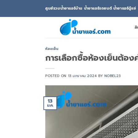
ข้าม
ศูนย์รวมน้ำยาแอร์บ้าน น้ำยาแอร์รถยนต์ น้ำยาแอร์ตู้แช่
ไป
ยัง
เนื้อหา
สิ
ห้องเย็น
การเลือกซื้อห้องเย็นต้อง
POSTED ON
13 มกราคม 2024
BY
NOBEL23
13
ม.ค.