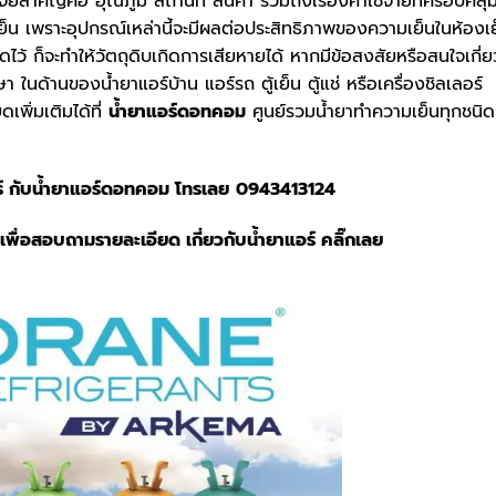
คือ อุณภูมิ สถานที่ สินค้า รวมถึงเรื่องค่าใช้จ่ายที่ครอบคลุ
 เพราะอุปกรณ์เหล่านี้จะมีผลต่อประสิทธิภาพของความเย็นในห้องเ
ดไว้ ก็จะทำให้วัตถุดิบเกิดการเสียหายได้ หากมีข้อสงสัยหรือสนใจเกี่ย
 ในด้านของน้ำยาแอร์บ้าน แอร์รถ ตู้เย็น ตู้แช่ หรือเครื่องชิลเลอร์
พิ่มเติมได้ที่
น้ำยาแอร์ดอทคอม
ศูนย์รวมน้ำยาทำความเย็นทุกชนิด 
์ กับ
น้ำยาแอร์ดอทคอม
โทรเลย
0943413124
เพื่อสอบถามรายละเอียด เกี่ยวกับน้ำยาแอร์ คลิ๊กเลย