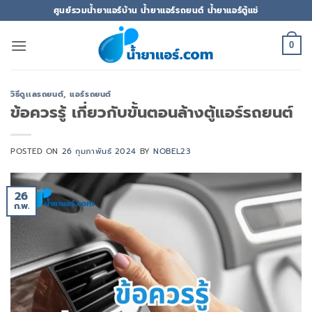
ข้าม
ศูนย์รวมน้ำยาแอร์บ้าน น้ำยาแอร์รถยนต์ น้ำยาแอร์ตู้แช่
ไป
ยัง
0
เนื้อหา
วิธีดูเเลรถยนต์
,
แอร์รถยนต์
ข้อควรรู้ เกี่ยวกับขั้นตอนล้างตู้แอร์รถยนต์
POSTED ON
26 กุมภาพันธ์ 2024
BY
NOBEL23
26
ก.พ.