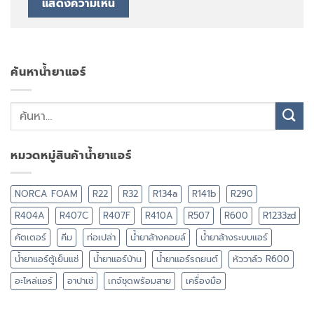
ค้นหาน้ำยาแอร์
หมวดหมู่สินค้าน้ำยาแอร์
NORCA FOAM
R22
R32
R134a
R141b
R290
R404A
R407C
R407F
R410A
R507
R600
R1233zd
คัตเตอร์
คีม
ท่อเปล่า
น้ำยาล้างคอยล์
น้ำยาล้างระบบแอร์
น้ำยาแอร์ตู้เย็นแช่
น้ำยาแอร์บ้าน
น้ำยาแอร์รถยนต์
หัววาล์ว R600
อะไหล่แอร์
อาปาเช่
เกจ์ชุดพร้อมสาย
เครื่องมือ