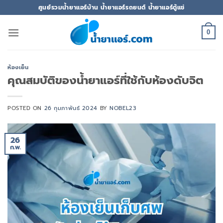
ข้าม
ศูนย์รวมน้ำยาแอร์บ้าน น้ำยาแอร์รถยนต์ น้ำยาแอร์ตู้แช่
ไป
ยัง
0
เนื้อหา
ห้องเย็น
คุณสมบัติของน้ำยาแอร์ที่ใช้กับห้องดับจิต
POSTED ON
26 กุมภาพันธ์ 2024
BY
NOBEL23
26
ก.พ.