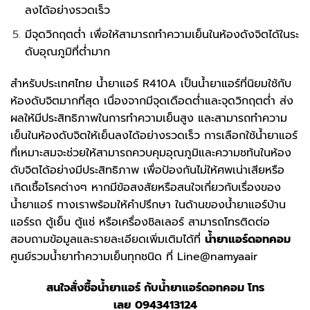
ลงได้อย่างรวดเร็ว
มีจุดวิกฤตต่ำ เพื่อให้สามารถทำความเย็นในห้องดังจิตได้ในระ
ดับอุณภูมิที่ต่ำมาก
สำหรับประเทศไทย น้ำยาแอร์ R410A เป็นน้ำยาแอร์ที่นิยมใช้กับ
ห้องดับจิตมากที่สุด เนื่องจากมีจุดเดือดต่ำและจุดวิกฤตต่ำ ส่ง
ผลให้มีประสิทธิภาพในการทำความเย็นสูง และสามารถทำความ
เย็นในห้องดับจิตให้เย็นลงได้อย่างรวดเร็ว การเลือกใช้น้ำยาแอร์
ที่เหมาะสมจะช่วยให้สามารถควบคุมอุณภูมิและความชท้นในห้อง
ดับจิตได้อย่างมีประสิทธิภาพ เพื่อป้องกันไม่ให้ศพเน่าเสียหรือ
เกิดเชื้อโรคต่างๆ หากมีข้อสงสัยหรือสนใจเกี่ยวกับเรื่องของ
น้ำยาแอร์ ทางเราพร้อมให้คำปรึกษา ในด้านของน้ำยาแอร์บ้าน
แอร์รถ ตู้เย็น ตู้แช่ หรือเครื่องชิลเลอร์ สามารถโทรติดต่อ
สอบถามข้อมูลและรายละเอียดเพิ่มเติมได้ที่
น้ำยาแอร์ดอทคอม
ศูนย์รวมน้ำยาทำความเย็นทุกชนิด ที่ Line@namyaair
สนใจสั่งซื้อน้ำยาแอร์ กับ
น้ำยาแอร์ดอทคอม
โทร
เลย
0943413124