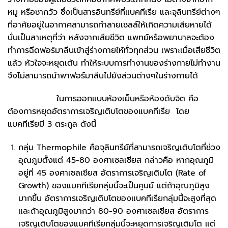
หมู หรือซากวัว ซึ่งเป็นสารอินทรีย์ที่แบคทีเรีย และจุลินทรีย์ต่างๆ
ที่อาศัยอยู่ในอากาศสามารถทำลายเซลล์ให้เกิดความเสียหายได้
นั่นเป็นสาเหตุที่ว่า หลังจากเสียชีวิต แพทย์หรือพยาบาลจะต้อง
ทำการฉีดฟอร์มาลีนเข้าสู่ร่างกายให้ทั่วทุกส่วน เพราะเมื่อเสียชีวิต
แล้ว หัวใจจะหยุดเต้น ทำให้ระบบการทำงานของร่างกายไม่ทำงาน
จึงไม่สามารถนำพาฟอร์มาลีนไปยังส่วนต่างๆในร่างกายได้
ในการออกแบบห้องเย็นหรือห้องดับจิต คือ
ต้องการหยุดอัตราการเจริญเติบโตของแบคทีเรีย โดย
แบคทีเรียมี 3 ตระกูล ดังนี้
กลุ่ม Thermophile คือจุลินทรีย์ที่สามารถเจริญเติบโตที่ช่วง
อุณภูมตั้งแต่ 45-80 องศาเซลเซียส กล่าวคือ หากอุณภูมิ
อยู่ที่ 45 องศาเซลเซียส อัตราการเจริญเติมโต (Rate of
Growth) ของแบคทีเรียกลุ่มนี้จะเป็นศูนย์ แต่ถ้าอุณภูมิสูง
มากขึ้น อัตราการเจริญเติบโตของแบคทีเรียกลุ่มนี้จะสูงที่สุด
และถ้าอุณภูมิสูงมากว่า 80-90 องศาเซลเซียส อัตราการ
เจริญเติบโตของแบคทีเรียกลุ่มนี้จะหยุดการเจริญเติมโต แต่