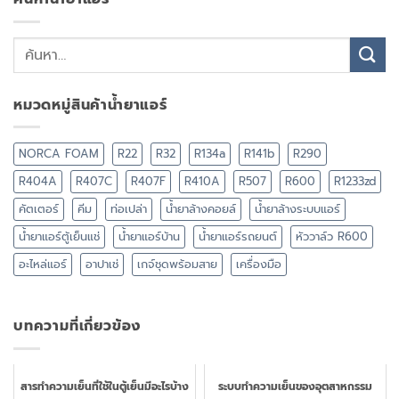
หมวดหมู่สินค้าน้ำยาแอร์
NORCA FOAM
R22
R32
R134a
R141b
R290
R404A
R407C
R407F
R410A
R507
R600
R1233zd
คัตเตอร์
คีม
ท่อเปล่า
น้ำยาล้างคอยล์
น้ำยาล้างระบบแอร์
น้ำยาแอร์ตู้เย็นแช่
น้ำยาแอร์บ้าน
น้ำยาแอร์รถยนต์
หัววาล์ว R600
อะไหล่แอร์
อาปาเช่
เกจ์ชุดพร้อมสาย
เครื่องมือ
บทความที่เกี่ยวข้อง
สารทำความเย็นที่ใช้ในตู้เย็นมีอะไรบ้าง
ระบบทำความเย็นของอุตสาหกรรม