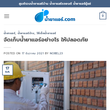
ข้าม
ศูนย์รวมน้ำยาแอร์บ้าน น้ำยาแอร์รถยนต์ น้ำยาแอร์ตู้แช่
ไป
ยัง
0
เนื้อหา
น้ำยาแอร์
,
น้ำยาแอร์บ้าน
,
วิธีเช็คน้ำยาแอร์
จัดเก็บน้ำยาแอร์อย่างไร ให้ปลอดภัย
POSTED ON
17 ธันวาคม 2021
BY
NOBEL23
17
ธ.ค.