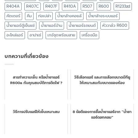
R404A
R407C
R407F
R410A
R507
R600
R1233zd
คัตเตอร์
คีม
ท่อเปล่า
น้ำยาล้างคอยล์
น้ำยาล้างระบบแอร์
น้ำยาแอร์ตู้เย็นแช่
น้ำยาแอร์บ้าน
น้ำยาแอร์รถยนต์
หัววาล์ว R600
อะไหล่แอร์
อาปาเช่
เกจ์ชุดพร้อมสาย
เครื่องมือ
บทความที่เกี่ยวข้อง
สารทำความเย็น หรือน้ำยาแอร์
วิธีเลือกแอร์ และการเลือกขนาดบีทียู
R600a กับคุณสมบัติการติดไฟ ?
ให้เหมาะสมกับขนาดของห้อง
วิธีการปรับแอร์ให้เย็นเหมาะสม
8 ข้อดีของการซื้อน้ำยาแอร์จาก “น้ำยา
แอร์ดอทคอม”