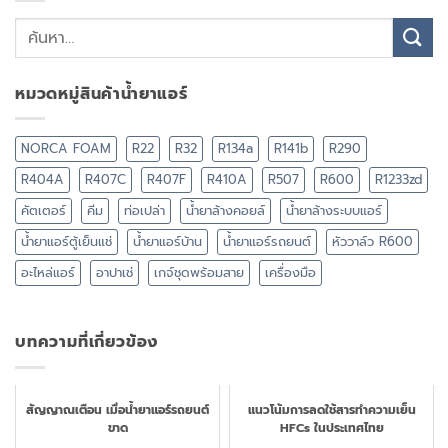
หมวดหมู่สินค้าน้ำยาแอร์
NORCA FOAM
R22
R32
R134a
R141b
R290
R404A
R407C
R407F
R410A
R507
R600
R1233zd
คัตเตอร์
คีม
ท่อเปล่า
น้ำยาล้างคอยล์
น้ำยาล้างระบบแอร์
น้ำยาแอร์ตู้เย็นแช่
น้ำยาแอร์บ้าน
น้ำยาแอร์รถยนต์
หัววาล์ว R600
อะไหล่แอร์
อาปาเช่
เกจ์ชุดพร้อมสาย
เครื่องมือ
บทความที่เกี่ยวข้อง
สัญญาณเตือน เมื่อน้ำยาแอร์รถยนต์
แนวโน้มการลดใช้สารทำความเย็น
ขาด
HFCs ในประเทศไทย