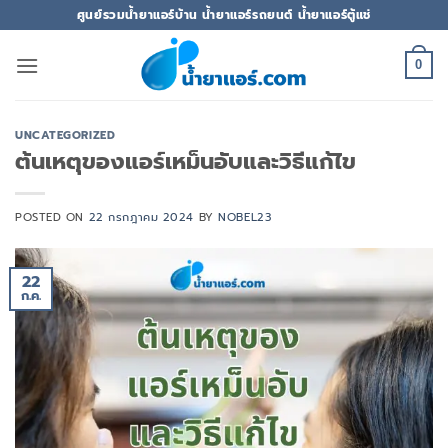
ข้าม
ศูนย์รวมน้ำยาแอร์บ้าน น้ำยาแอร์รถยนต์ น้ำยาแอร์ตู้แช่
ไป
ยัง
0
เนื้อหา
UNCATEGORIZED
ต้นเหตุของแอร์เหม็นอับและวิธีแก้ไข
POSTED ON
22 กรกฎาคม 2024
BY
NOBEL23
22
ก.ค.