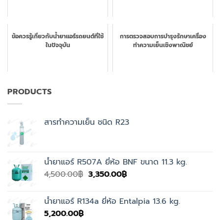
ข้อควรรู้เกี่ยวกับน้ำยาแอร์รถยนต์ที่ใช้
การตรวจสอบการบำรุงรักษาเครื่อง
ในปัจจุบัน
ทำความเย็นเชิงพาณิชย์
PRODUCTS
สารทำความเย็น ชนิด R23
น้ำยาแอร์ R507A ยี่ห้อ BNF ขนาด 11.3 kg.
Original
Current
4,500.00
฿
3,350.00
฿
price
price
was:
is:
น้ำยาแอร์ R134a ยี่ห้อ Entalpia 13.6 kg.
4,500.00฿.
3,350.00฿.
5,200.00
฿