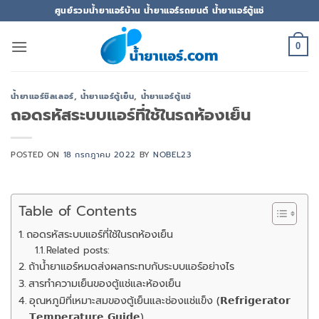
ข้าม
ศูนย์รวมน้ำยาแอร์บ้าน น้ำยาแอร์รถยนต์ น้ำยาแอร์ตู้แช่
ไป
ยัง
0
เนื้อหา
น้ำยาแอร์ชิลเลอร์
,
น้ำยาแอร์ตู้เย็น
,
น้ำยาแอร์ตู้แช่
ถอดรหัสระบบแอร์ที่ใช้ในรถห้องเย็น
POSTED ON
18 กรกฎาคม 2022
BY
NOBEL23
Table of Contents
ถอดรหัสระบบแอร์ที่ใช้ในรถห้องเย็น
Related posts:
ถ้าน้ำยาแอร์หมดส่งผลกระทบกับระบบแอร์อย่างไร
สารทำความเย็นของตู้แช่และห้องเย็น
อุณหภูมิที่เหมาะสมของตู้เย็นและช่องแช่แข็ง (𝗥𝗲𝗳𝗿𝗶𝗴𝗲𝗿𝗮𝘁𝗼𝗿
𝗧𝗲𝗺𝗽𝗲𝗿𝗮𝘁𝘂𝗿𝗲 𝗚𝘂𝗶𝗱𝗲)