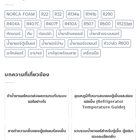
NORCA FOAM
R22
R32
R134a
R141b
R290
R404A
R407C
R407F
R410A
R507
R600
R1233zd
คัตเตอร์
คีม
ท่อเปล่า
น้ำยาล้างคอยล์
น้ำยาล้างระบบแอร์
น้ำยาแอร์ตู้เย็นแช่
น้ำยาแอร์บ้าน
น้ำยาแอร์รถยนต์
หัววาล์ว R600
อะไหล่แอร์
อาปาเช่
เกจ์ชุดพร้อมสาย
เครื่องมือ
บทความที่เกี่ยวข้อง
ถ้าน้ำยาแอร์หมดส่งผลกระทบกับระบบ
อุณหภูมิที่เหมาะสมของตู้เย็นและช่อง
แอร์อย่างไร
แช่แข็ง (𝗥𝗲𝗳𝗿𝗶𝗴𝗲𝗿𝗮𝘁𝗼𝗿
𝗧𝗲𝗺𝗽𝗲𝗿𝗮𝘁𝘂𝗿𝗲 𝗚𝘂𝗶𝗱𝗲)
สารทำความเย็นของตู้แช่และห้องเย็น
รวบรวมน้ำยาแอร์สำหรับตู้เย็น ตู้แช่มา
แจงละเอียดยิบ