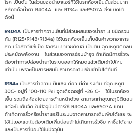
โรค เป็นต้น ในส่วนของน้ำยาแอร์ที่ใช้ในรถห้องเย็นนั้นส่วนมาก
หลักๆคือน้ำยา R404A และ R134a และR507A ซึ่งแยกได้
ดังนี้
R404A
เป็นสารทำความเย็นที่มีส่วนผสมของน้ำยา 3 ชนิดรวม
กัน (R125+R143+R134a) ใช้ในรถห้องเย็นเก็บสินค้าพวกอาหาร
สด เนื้อสัตว์แช่แข็ง ไอศรีม ยาเวชภัณฑ์ เป็นต้น อุณหภูมิติดลบ
ประหยัดพลังงาน ในส่วนของการซ่อมบำรุง ถ้าเกิดมีการรั่วจะ
ต้องทำการปล่อยน้ำยาในระบบออกให้หมดแล้วเติมเข้าไปใหม่
เท่านั้น เพราะเป็นสารผสมไม่สามารถเติมเพิ่มเข้าไปได้ทันที
R134a
เป็นสารทำความเย็นเชิงเดี่ยว มีค่าแรงดัน ที่อุณหภูมิ
30C◦ อยู่ที่ 100-110 Psi จุดเดือดอยู่ที่ -26 C◦ ใช้ในรถห้อง
เย็น รวมถึงห้องโดยสารด้านหน้าด้วย สามารถทำอุณหภูมิติดลบ
แต่จะไม่เย็นจัด ในปัจจุบันมีการใช้ R404A และR507A แทน
ถ้าเกิดการรั่วหรือน้ำยาแอร์ในระบบขาดสามารถเติมเพิ่มได้เลย จะ
ใช้ไม่เยอะและไม่ต้องเติมเพิ่มบ่อยถ้าไม่เกิดการรั่วซึม หาซื้อได้ง่าย
และเป็นสารที่นิยมใช้ในปัจจุบัน