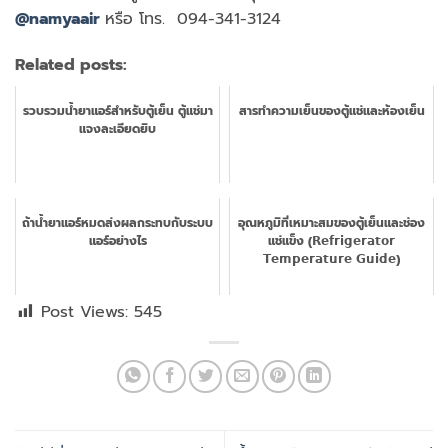
@namyaair
หรือ โทร. 094-341-3124
Related posts:
รวบรวมน้ำยาแอร์สำหรับตู้เย็น ตู้แช่มา
สารทำความเย็นของตู้แช่และห้องเย็น
แจงละเอียดยิบ
ถ้าน้ำยาแอร์หมดส่งผลกระทบกับระบบ
อุณหภูมิที่เหมาะสมของตู้เย็นและช่อง
แอร์อย่างไร
แช่แข็ง (𝗥𝗲𝗳𝗿𝗶𝗴𝗲𝗿𝗮𝘁𝗼𝗿
𝗧𝗲𝗺𝗽𝗲𝗿𝗮𝘁𝘂𝗿𝗲 𝗚𝘂𝗶𝗱𝗲)
Post Views:
545