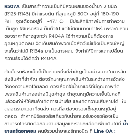
R507A
เป็นสารทำความเย็นที่มีส่วนผสมของน้ำยา 2 ชนิด
(R125+R143) มีค่าแรงดัน ที่อุณหภูมิ 30C◦ อยู่ที่ 180-190
Psi จุดเดือดอยู่ที่ -47.1 C◦ มีประสิทธิภาพในการทำความ
เย็นสูง ใช้ในรถห้องเย็นทั่วไป แต่ไม่นิยมมากเท่าไหร่ เพราะในส่วน
ของราคาที่อาจสูงกว่า R404A ใช้ทำความเย็นที่ต้องการ
อุณหภูมิติดลม จัดเก็บสินค้าพวกเนื้อสัตว์แช่แข็งเป็นส่วนใหญ่
จะเห็นว่าไม่มี R134a มาเป็นสารผสม จึงทำให้มีการแลกเปลี่ยน
ความร้อนได้ดีกว่า R404A
ดังนั้นรถห้องเย็นก็เป็นส่วนหนึ่งที่สำคัญเป็นอย่างมากในการจัด
ส่งสินค้าที่สำคัญ ต้องรักษาคุณภาพสินค้าในระหว่างการจัดส่ง
ให้คงความสดไว้ตลอด ควรเลือกใช้น้ำยาแอร์ที่มีคุณภาพที่ดี
เพราะสินค้าบางอย่างมีมูลค่าสูง ถ้าอุณหภูมิความเย็นไม่คงที่
แล้วจะทำให้ให้สินค้าเกิดการเน่าเสีย และเกิดความเสียหายได้ ใน
ตลอดระยะเวลาที่ขนส่ง ควรที่จะต้องตรวจเช็คอุณหภูมิอยู่
ตลอด ถ้าหากมีข้อสงสัยเกี่ยวกับน้ำยาแอร์ของรถห้องเย็น
สามารถโทรติดต่อสอบถามข้อมูลและรายละเอียดเพิ่มเติมได้ที่
น้ำ
ยาแอร์ดอทคอม
ศูนย์รวมน้ำยาแอร์ทุกชนิด ที่
Line OA :