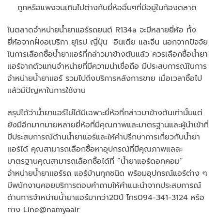
ถูกหรือแพงจนเกินไปต่างกับยี่ห้ออื่นๆที่มีอยู่ในท้องตลาด
ในตลาดจำหน่ายน้ำยาแอร์รถยนต์ R134a จะมีหลายยี่ห้อ ทั้ง
ยี่ห้อจากฝั่งอเมริกา ยุโรป ญี่ปุ่น อินเดีย และจีน นอกจากปัจจัย
ในการเลือกซื้อน้ำยาแอร์ที่กล่าวมาข้างต้นแล้ว ควรเลือกซื้อน้ำยา
แอร์จากตัวแทนจำหน่ายที่มีความน่าเชื่อถือ มีประสบการณ์ในการ
จำหน่ายน้ำยาแอร์ รวมไปถึงบริการหลังการขาย เมื่อเวลาซื้อไป
แล้วมีปัญหาในการใช้งาน
สรุปได้ว่าน้ำยาแอร์ไม่ได้มีเฉพาะยี่ห้อที่กล่าวมาข้างต้นเท่านั้นแต่
ยังมีอีกมากมายหลายยี่ห้อที่มีคุณภาพและมาตรฐานและผู้นำเข้าที่
มีประสบการณ์ด้านน้ำยาแอร์และให้คำปรึกษาการเกี่ยวกับน้ำยา
แอร์ได้ คุณสามารถเลือกซื้อหาอุปกรณ์ที่มีคุณภาพแลละ
มาตรฐานคุณสามารถเลือกซื้อได้ที่ “น้ำยาแอร์ดอทคอม”
จำหน่ายน้ำยาแอร์รถ แอร์บ้านทุกชนิด พร้อมอุปกรณ์แอร์ต่าง ๆ
มีพนักงานคอยบริการตอบคำถามให้คำแนะนำจากประสบการณ์
ด้านการจำหน่ายน้ำยาแอร์มากว่า20ปี โทร094-341-3124 หรือ
ทาง Line@namyaair