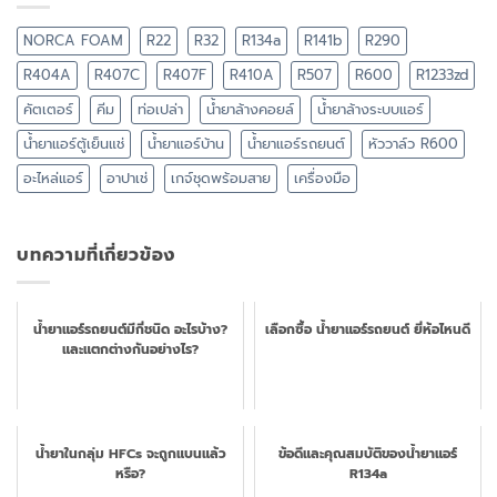
NORCA FOAM
R22
R32
R134a
R141b
R290
R404A
R407C
R407F
R410A
R507
R600
R1233zd
คัตเตอร์
คีม
ท่อเปล่า
น้ำยาล้างคอยล์
น้ำยาล้างระบบแอร์
น้ำยาแอร์ตู้เย็นแช่
น้ำยาแอร์บ้าน
น้ำยาแอร์รถยนต์
หัววาล์ว R600
อะไหล่แอร์
อาปาเช่
เกจ์ชุดพร้อมสาย
เครื่องมือ
บทความที่เกี่ยวข้อง
น้ำยาแอร์รถยนต์มีกี่ชนิด อะไรบ้าง?
เลือกซื้อ น้ำยาแอร์รถยนต์ ยี่ห้อไหนดี
และแตกต่างกันอย่างไร?
น้ำยาในกลุ่ม HFCs จะถูกแบนแล้ว
ข้อดีและคุณสมบัติของน้ำยาแอร์
หรือ?
R134a