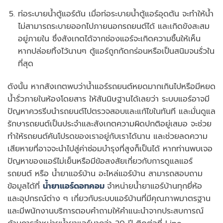
ท่อระบายน้ำตู้แอร์ตัน เมื่อท่อระบายน้ำตู้แอร์อุดตัน จะทำให้น้ำ
ไม่สามารถระบายออกไปภายนอกรถยนต์ได้ และเกิดขังสะสม
อยู่ภายใน ซึ่งสังเกตได้จากช่องแอร์จะเกิดความชื้นให้เห็น
หากปล่อยทิ้งไว้นานๆ ตู้แอร์ถูกกัดกร่อนหรือเป็นสนิมจนรั่วใน
ที่สุด
ดังนั้น หากสังเกตพบว่าน้ำแอร์รถยนต์หยดมากเกินไปหรือมีหยด
น้ำรั่วภายในห้องโดยสาร ให้สันนิษฐานได้เลยว่า ระบบแอร์อาจมี
ปัญหาควรรีบนำรถยนต์ไปตรวจสอบและแก้ไขในทันที และมั่นดูแล
รักษารถยนต์เป็นประจำและสังเกตความผิดปกติอยู่เสมอ จะช่วย
ทำให้รถยนต์คันโปรดของเราอยู่กับเราได้นาน และช่วยลดความ
เสียหายที่อาจจะนำไปสู่ค่าซ่อมบำรุงที่สูงก็เป็นได้ หากท่านพบเจอ
ปัญหาของแอร์ไม่เย็นหรือมีข้อสงสัยเกี่ยวกับการดูแลแอร์
รถยนต์ หรือ น้ำยาแอร์บ้าน อะไหล่แอร์บ้าน สามารถสอบถาม
ข้อมูลได้ที่
น้ำยาแอร์ดอทคอม
จำหน่ายน้ำยาแอร์บ้านทุกยี่ห้อ
และอุปกรณ์ต่าง ๆ เกี่ยวกับระบบแอร์บ้านที่มีคุณภาพมาตรฐาน
และมีพนักงานบริการตอบคำถามให้คำแนะนำจากประสบการณ์