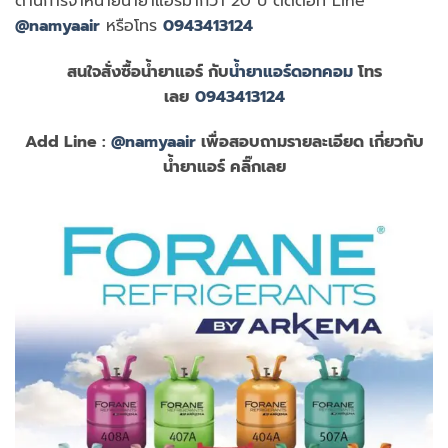
ด้านการจำหน่ายน้ำยาแอร์มากว่า 20 ปี ติดต่อที่ Line
@namyaair
หรือโทร
0943413124
สนใจสั่งซื้อน้ำยาแอร์ กับ
น้ำยาแอร์ดอทคอม
โทร
เลย
0943413124
Add Line :
@namyaair
เพื่อสอบถามรายละเอียด เกี่ยวกับ
น้ำยาแอร์ คลิ๊กเลย