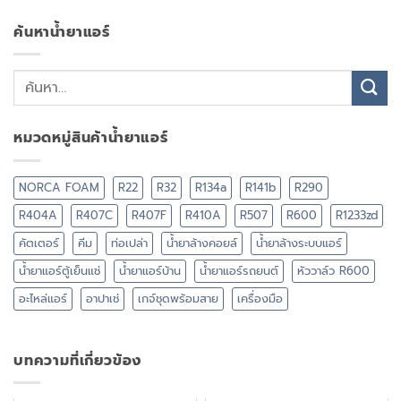
ค้นหาน้ำยาแอร์
หมวดหมู่สินค้าน้ำยาแอร์
NORCA FOAM
R22
R32
R134a
R141b
R290
R404A
R407C
R407F
R410A
R507
R600
R1233zd
คัตเตอร์
คีม
ท่อเปล่า
น้ำยาล้างคอยล์
น้ำยาล้างระบบแอร์
น้ำยาแอร์ตู้เย็นแช่
น้ำยาแอร์บ้าน
น้ำยาแอร์รถยนต์
หัววาล์ว R600
อะไหล่แอร์
อาปาเช่
เกจ์ชุดพร้อมสาย
เครื่องมือ
บทความที่เกี่ยวข้อง