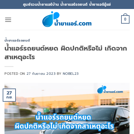
ข้าม
ศูนย์รวมน้ำยาแอร์บ้าน น้ำยาแอร์รถยนต์ น้ำยาแอร์ตู้แช่
ไป
ยัง
0
เนื้อหา
น้ำยาแอร์รถยนต์
น้ำแอร์รถยนต์หยด ผิดปกติหรือไม่ เกิดจาก
สาเหตุอะไร
POSTED ON
27 กันยายน 2023
BY
NOBEL23
27
ก.ย.