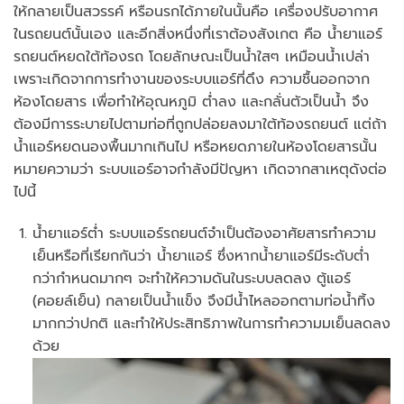
ให้กลายเป็นสวรรค์ หรือนรกได้ภายในนั้นคือ เครื่องปรับอากาศ
ในรถยนต์นั้นเอง และอีกสิ่งหนึ่งที่เราต้องสังเกต คือ น้ำยาแอร์
รถยนต์หยดใต้ท้องรถ โดยลักษณะเป็นน้ำใสๆ เหมือนน้ำเปล่า
เพราะเกิดจากการทำงานของระบบแอร์ที่ดึง ความชื้นออกจาก
ห้องโดยสาร เพื่อทำให้อุณหภูมิ ต่ำลง และกลั่นตัวเป็นน้ำ จึง
ต้องมีการระบายไปตามท่อที่ถูกปล่อยลงมาใต้ท้องรถยนต์ แต่ถ้า
น้ำแอร์หยดนองพื้นมากเกินไป หรือหยดภายในห้องโดยสารนั้น
หมายความว่า ระบบแอร์อาจกำลังมีปัญหา เกิดจากสาเหตุดังต่อ
ไปนี้
น้ำยาแอร์ต่ำ ระบบแอร์รถยนต์จำเป็นต้องอาศัยสารทำความ
เย็นหรือที่เรียกกันว่า น้ำยาแอร์ ซึ่งหากน้ำยาแอร์มีระดับต่ำ
กว่ากำหนดมากๆ จะทำให้ความดันในระบบลดลง ตู้แอร์
(คอยล์เย็น) กลายเป็นน้ำแข็ง จึงมีน้ำไหลออกตามท่อน้ำทิ้ง
มากกว่าปกติ และทำให้ประสิทธิภาพในการทำความมเย็นลดลง
ด้วย