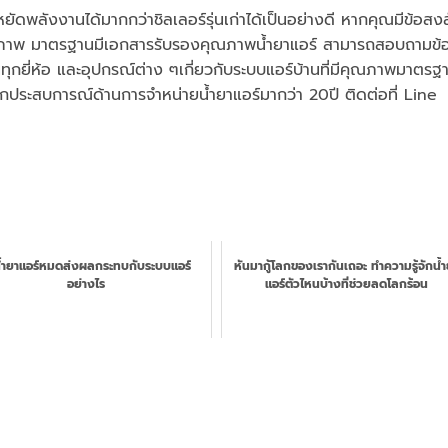
ะหยัดพลังงานได้มากกว่าชิลเลอร์รุ่นเก่าได้เป็นอย่างดี หากคุณมีข้อสง
ีคุณภาพ มาตรฐานมีเอกสารรับรองคุณภาพน้ำยาแอร์ สามารถสอบถามข้
นทุกยี่ห้อ และอุปกรณ์ต่าง ๆเกี่ยวกับระบบแอร์บ้านที่มีคุณภาพมาตรฐ
ประสบการณ์ด้านการจำหน่ายน้ำยาแอร์มากว่า 20ปี ติดต่อที่ Line
น้ำยาแอร์หมดส่งผลกระทบกับระบบแอร์
หันมากู้โลกของเรากันเถอะ ทำความรู้จักน้
อย่างไร
แอร์ตัวไหนบ้างที่ช่วยลดโลกร้อน