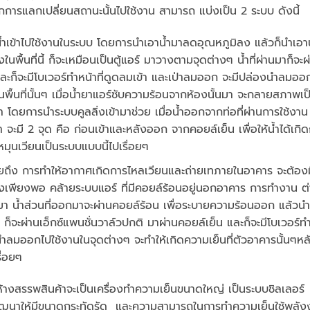
รแลกเปลี่ยนสถานะนั้นไปใช้งาน สามารถ แบ่งเป็น 2 ระบบ ดังนี้
้ำเข้าไปใช้งานในระบบ โดยการนำเอาน้ำมาลดอุณหภูมิลง แล้วก็นำเอาน
งในพื้นที่นี้ ก็จะเหมือนเป็นตู้แอร์ มาวางตามจุดต่างๆ น้ำที่ผ่านมาก็จะผ
และก็จะมีโบเวอร์ทำหน้าที่ดูดลมเข้า และเป่าลมออก จะมีปล่องนำลมออ
ในพื้นที่นั้นๆ เมื่อน้ำยาแอร์ซับความร้อนจากห้องนั้นมา จะกลายสภาพเป
ำ โดยการนำระบบคูลลิ่งเข้ามาช่วย เมื่อน้ำออกจากท่อที่ผ่านการใช้งาน
้ำ จะมี 2 จุด คือ ก่อนเข้าและหลังออก จากคอยล์เย็น เพื่อให้น้ำได้เกิ
ุนเวียนเป็นระบบแบบนี้ไปเรื่อยๆ
ถึง การทำให้อากาศเกิดการไหลเวียนและถ่ายเทภายในอาคาร จะต้องม
งเพียงพอ คล้ายระบบแอร์ ที่มีคอยล์ร้อนอยู่นอกอาคาร การทำงาน ต
้นมา น้ำส่วนที่ออกมาจะผ่านคอยล์ร้อน เพื่อระบายความร้อนออก แล้วนำ
ก็จะผ่านเอ็กซ์แพนชั่นวาล์วปกติ มาผ่านคอยล์เย็น และก็จะมีโบเวอร์ท
นำลมออกไปใช้งานในจุดต่างๆ จะทำให้เกิดความเย็นที่ตัวอาคารนั้นๆหล
ื่อยๆ
้างสรรพสินค้าจะเป็นเครื่องทำความเย็นขนาดใหญ่ เป็นระบบชิลเลอร์
บพัฒนาให้มีขนาดกระทัดรัด และความสามารถในการทำความเย็นใช้พลัง