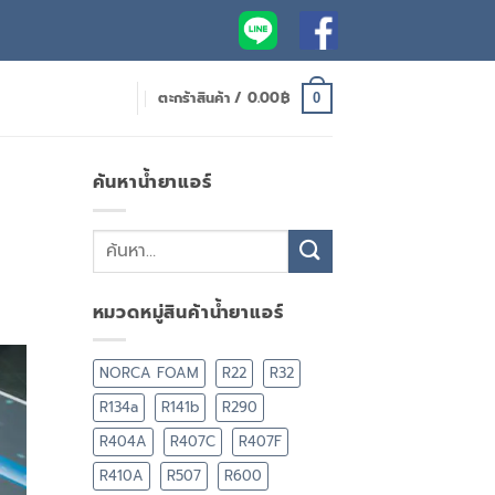
ตะกร้าสินค้า /
0.00
฿
0
ค้นหาน้ำยาแอร์
หมวดหมู่สินค้าน้ำยาแอร์
NORCA FOAM
R22
R32
R134a
R141b
R290
R404A
R407C
R407F
R410A
R507
R600