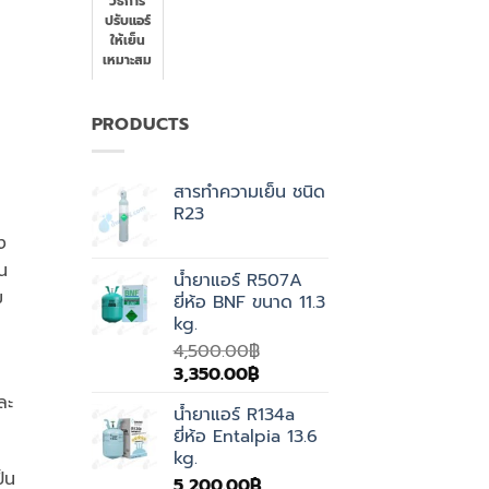
วิธีการ
ไหนบ้างที่
ปรับแอร์
ช่วยลด
ให้เย็น
โลกร้อน
เหมาะสม
PRODUCTS
สารทำความเย็น ชนิด
R23
ง
าน
น้ำยาแอร์ R507A
ม
ยี่ห้อ BNF ขนาด 11.3
kg.
4,500.00
฿
Original
Current
3,350.00
฿
price
price
ละ
น้ำยาแอร์ R134a
was:
is:
ยี่ห้อ Entalpia 13.6
4,500.00฿.
3,350.00฿.
kg.
็น
5,200.00
฿