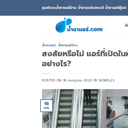
ข้าม
ศูนย์รวมน้ำยาแอร์บ้าน น้ำยาแอร์รถยนต์ น้ำยาแอร์ตู้แช่
ไป
ยัง
เนื้อหา
สิ
น้ำยาแอร์
,
น้ำยาแอร์บ้าน
สงสัยหรือไม่ แอร์ที่เปิด
อย่างไร?
POSTED ON
18 กรกฎาคม 2022
BY
NOBEL23
18
ก.ค.