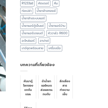
R1233zd
คัตเตอร์
คีม
ท่อเปล่า
น้ำยาล้างคอยล์
น้ำยาล้างระบบแอร์
น้ำยาแอร์ตู้เย็นแช่
น้ำยาแอร์บ้าน
น้ำยาแอร์รถยนต์
หัววาล์ว R600
อะไหล่แอร์
อาปาเช่
เกจ์ชุดพร้อมสาย
เครื่องมือ
บทความที่เกี่ยวข้อง
หันมากู้
ถ้าน้ำยา
ลีกเลี่ยง
โลกของ
แอร์หมด
สาร
เรากัน
ส่งผลกระ
ทำความ
เถอะ
ทบกับ
เย็น
ทำความ
ระบบแอร์
คุณภาพ
รู้จักน้ำยา
อย่างไร
ต่ำ
แอร์ตัว