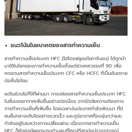
แนวโน้มในอนาคตของสารทำความเย็น
สารทำความเย็นประเภท HFC (ไฮโดรฟลูออโรคาร์บอน) ได้ถูกนำ
มาใช้ในโลกของการทำความเย็นตั้งแต่ช่วงทศวรรษที่ 90 เพื่อ
ทดแทนสารทำความเย็นประเภท CFC หรือ HCFC ที่เป็นอันตราย
ต่อชั้นโอโซน
แต่ในช่วงไม่กี่ปีที่ผ่านมา การปล่อยสารทำความเย็นประเภท HFC
ในชั้นบรรยากาศเพิ่มขึ้นอย่างต่อเนื่อง จากปัจจัยความต้องการ
การทำความเย็นที่เพิ่มขึ้น โดยเฉพาะในประเทศกำลังพัฒนา ที่มี
ชนชั้นกลางเติบโตอย่างรวดเร็ว และภูมิอากาศที่อบอุ่นกว่าและ
กำลังอยู่ในระหว่างการเปลี่ยนผ่าน เนื่องจากสารทำความเย็น
HFC ก็ยังคงมีผลกระทบด้านลบที่ใหญ่ที่สุดต่อปรากฏการณ์