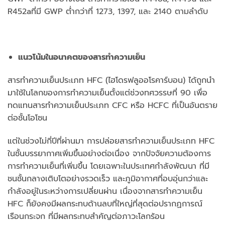
R452aที่มี GWP ต่ำกว่าที่ 1273, 1397, และ 2140 ตามลำดับ
แนวโน้มในอนาคตของสารทำความเย็น
สารทำความเย็นประเภท HFC (ไฮโดรฟลูออโรคาร์บอน) ได้ถูกนำ
มาใช้ในโลกของการทำความเย็นตั้งแต่ช่วงทศวรรษที่ 90 เพื่อ
ทดแทนสารทำความเย็นประเภท CFC หรือ HCFC ที่เป็นอันตราย
ต่อชั้นโอโซน
แต่ในช่วงไม่กี่ปีที่ผ่านมา การปล่อยสารทำความเย็นประเภท HFC
ในชั้นบรรยากาศเพิ่มขึ้นอย่างต่อเนื่อง จากปัจจัยความต้องการ
การทำความเย็นที่เพิ่มขึ้น โดยเฉพาะในประเทศกำลังพัฒนา ที่มี
ชนชั้นกลางเติบโตอย่างรวดเร็ว และภูมิอากาศที่อบอุ่นกว่าและ
กำลังอยู่ในระหว่างการเปลี่ยนผ่าน เนื่องจากสารทำความเย็น
HFC ก็ยังคงมีผลกระทบด้านลบที่ใหญ่ที่สุดต่อปรากฏการณ์
เรือนกระจก ที่มีผลกระทบสำคัญต่อภาวะโลกร้อน