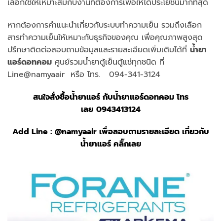
เลือกใช้ให้เหมาะสมกับงานที่ต้องการเพื่อให้ได้ประโยชน์มากที่สุด
หากต้องการคำแนะนำเกี่ยวกับระบบทำความเย็น รวมถึงเลือก
สารทำความเย็นให้เหมาะกับธุรกิจของคุณ เพื่อคุณภาพสูงสุด
ปรึกษาติดต่อสอบถามข้อมูลและรายละเอียดเพิ่มเติมได้ที่
น้ำยา
แอร์ดอทคอม
ศูนย์รวมน้ำยาตู้เย็นตู้แช่ทุกชนิด ที่
Line@namyaair หรือ โทร. 094-341-3124
สนใจสั่งซื้อน้ำยาแอร์ กับ
น้ำยาแอร์ดอทคอม
โทร
เลย
0943413124
Add Line :
@namyaair
เพื่อสอบถามรายละเอียด เกี่ยวกับ
น้ำยาแอร์ คลิ๊กเลย