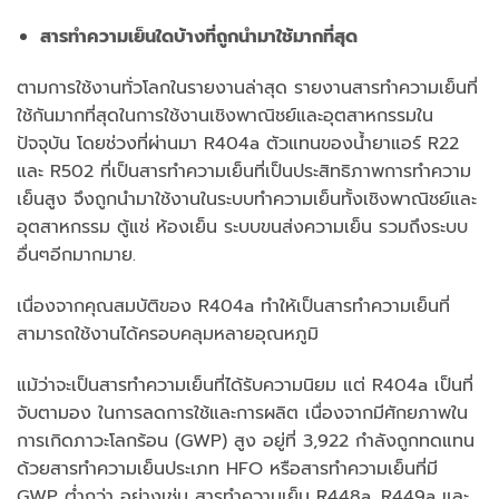
สารทำความเย็นใดบ้างที่ถูกนำมาใช้มากที่สุด
ตามการใช้งานทั่วโลกในรายงานล่าสุด รายงานสารทำความเย็นที่
ใช้กันมากที่สุดในการใช้งานเชิงพาณิชย์และอุตสาหกรรมใน
ปัจจุบัน โดยช่วงที่ผ่านมา R404a ตัวแทนของน้ำยาแอร์ R22
และ R502 ที่เป็นสารทำความเย็นที่เป็นประสิทธิภาพการทำความ
เย็นสูง จึงถูกนำมาใช้งานในระบบทำความเย็นทั้งเชิงพาณิชย์และ
อุตสาหกรรม ตู้แช่ ห้องเย็น ระบบขนส่งความเย็น รวมถึงระบบ
อื่นๆอีกมากมาย.
เนื่องจากคุณสมบัติของ R404a ทำให้เป็นสารทำความเย็นที่
สามารถใช้งานได้ครอบคลุมหลายอุณหภูมิ
แม้ว่าจะเป็นสารทำความเย็นที่ได้รับความนิยม แต่ R404a เป็นที่
จับตามอง ในการลดการใช้และการผลิต เนื่องจากมีศักยภาพใน
การเกิดภาวะโลกร้อน (GWP) สูง อยู่ที่ 3,922 กำลังถูกทดแทน
ด้วยสารทำความเย็นประเภท HFO หรือสารทำความเย็นที่มี
GWP ต่ำกว่า อย่างเช่น สารทำความเย็น R448a, R449a และ