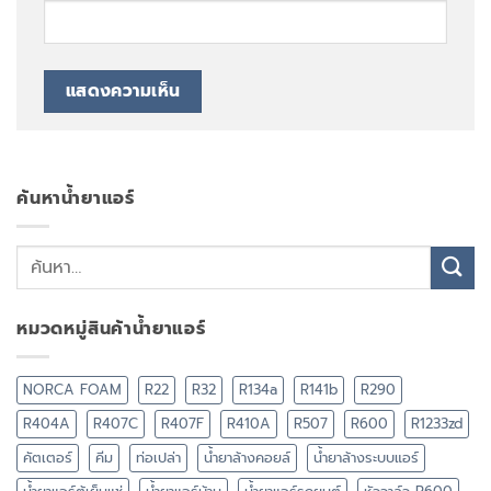
ค้นหาน้ำยาแอร์
หมวดหมู่สินค้าน้ำยาแอร์
NORCA FOAM
R22
R32
R134a
R141b
R290
R404A
R407C
R407F
R410A
R507
R600
R1233zd
คัตเตอร์
คีม
ท่อเปล่า
น้ำยาล้างคอยล์
น้ำยาล้างระบบแอร์