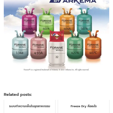
Related posts:
ระบบทำความเย็นในอุตสาหกรรม
Freeze Dry คืออะไร