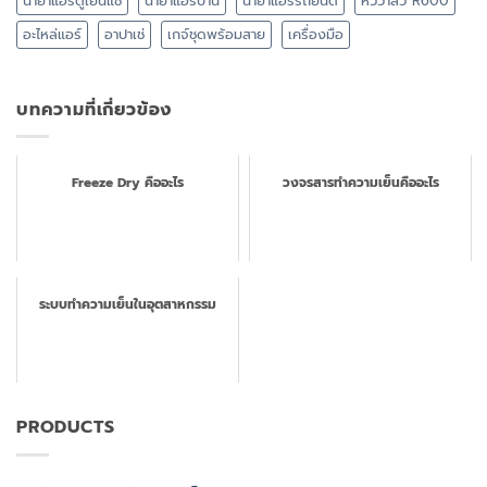
น้ำยาแอร์ตู้เย็นแช่
น้ำยาแอร์บ้าน
น้ำยาแอร์รถยนต์
หัววาล์ว R600
อะไหล่แอร์
อาปาเช่
เกจ์ชุดพร้อมสาย
เครื่องมือ
บทความที่เกี่ยวข้อง
Freeze Dry คืออะไร
วงจรสารทำความเย็นคืออะไร
ระบบทำความเย็นในอุตสาหกรรม
PRODUCTS