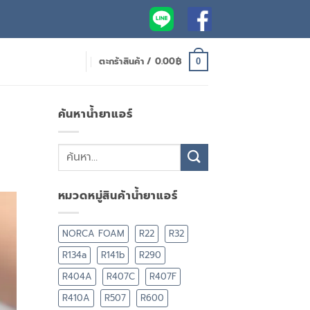
ตะกร้าสินค้า /
0.00
฿
0
ค้นหาน้ำยาแอร์
หมวดหมู่สินค้าน้ำยาแอร์
NORCA FOAM
R22
R32
R134a
R141b
R290
R404A
R407C
R407F
R410A
R507
R600