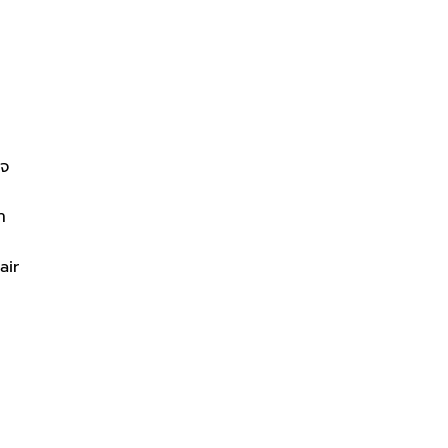
าจ
า
air