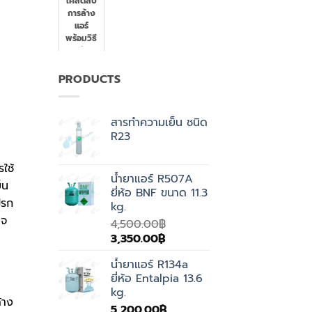
เคล็ดลับ
ประหยัด
การล้าง
ไฟ
แอร์
พร้อมวิธี
ดูแลรักษา
เครื่อง
ปรับ
PRODUCTS
อากาศ
สารทำความเย็น ชนิด
R23
ใช้
น้ำยาแอร์ R507A
็น
ยี่ห้อ BNF ขนาด 11.3
ปรก
kg.
าจ
4,500.00
฿
Original
Current
3,350.00
฿
price
price
น้ำยาแอร์ R134a
was:
is:
ยี่ห้อ Entalpia 13.6
4,500.00฿.
3,350.00฿.
kg.
้าง
5,200.00
฿