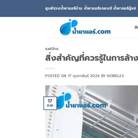
ข้าม
ศูนย์รวมน้ำยาแอร์บ้าน น้ำยาแอร์รถยนต์ น้ำยาแอร์ตู้แช่
ไป
ยัง
เนื้อหา
สิ
แอร์บ้าน
สิ่งสำคัญที่ควรรู้ในการล้า
POSTED ON
17 กุมภาพันธ์ 2024
BY
NOBEL23
17
ก.พ.