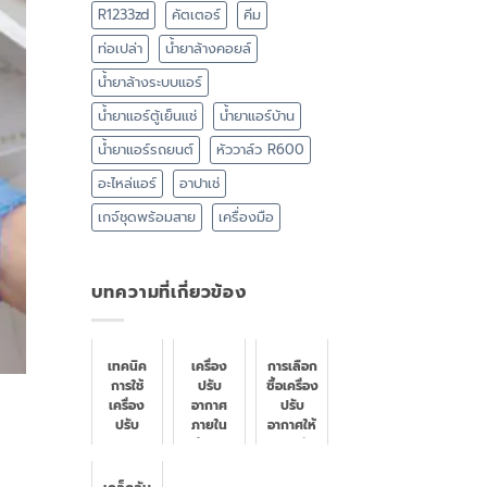
R1233zd
คัตเตอร์
คีม
ท่อเปล่า
น้ำยาล้างคอยล์
น้ำยาล้างระบบแอร์
น้ำยาแอร์ตู้เย็นแช่
น้ำยาแอร์บ้าน
น้ำยาแอร์รถยนต์
หัววาล์ว R600
อะไหล่แอร์
อาปาเช่
เกจ์ชุดพร้อมสาย
เครื่องมือ
บทความที่เกี่ยวข้อง
เทคนิค
เครื่อง
การเลือก
การใช้
ปรับ
ซื้อเครื่อง
เครื่อง
อากาศ
ปรับ
ปรับ
ภายใน
อากาศให้
อากาศ
บ้าน -
เหมาะกับ
ช่วงหน้า
ความรู้
ขนาดห้อง
ฝน
ทั่วไป
และ