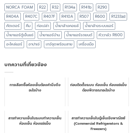
NORCA FOAM
R22
R32
R134a
R141b
R290
R404A
R407C
R407F
R410A
R507
R600
R1233zd
คัตเตอร์
คีม
ท่อเปล่า
น้ำยาล้างคอยล์
น้ำยาล้างระบบแอร์
น้ำยาแอร์ตู้เย็นแช่
น้ำยาแอร์บ้าน
น้ำยาแอร์รถยนต์
หัววาล์ว R600
อะไหล่แอร์
อาปาเช่
เกจ์ชุดพร้อมสาย
เครื่องมือ
บทความที่เกี่ยวข้อง
การเลือกซื้อห้องเย็นต้องคำนึงถึง
ก่อนติดตั้งระบบ ห้องเย็น ห้องแช่แข็ง
อะไรบ้าง
ต้องพิจารณาอะไรบ้าง
สารทำความเย็นในระบบทำความเย็น
สารทำความเย็นในตู้เย็นเชิงพาณิชย์
ห้องเย็น ห้องแช่แข็ง
(Commercial Refrigerators &
Freezers)