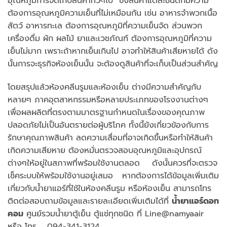
อุณหภูมิการจัดเก็บสินค้าทั่วๆไป ซึ่งสินค้าแต่ละชนิดก็มีความ
ต้องการอุณหภูมิความเย็นที่ไม่เหมือนกัน เช่น อาหารจำพวกเนื้อ
สัตว์ อาหารทะเล ต้องการอุณหภูมิที่ความเย็นจัด ส่วนพวก
เครื่องดื่ม ผัก ผลไม้ ยาและเวชภัณฑ์ ต้องการอุณหภูมิที่ความ
เย็นไม่มาก เพราะถ้าหากเย็นเกินไป อาจทำให้สินค้าเสียหายได้ ดัง
นั้นการจะธุรกิจห้องเย็นนั้น จะต้องดูสินค้าที่จะเก็บเป็นส่วนสำคัญ
โดยสรุปแล้วห้องคลีนรูมและห้องเย็น ต่างมีความสำคัญกับ
หลายๆ ภาคอุตสาหกรรมหรือหลายประเภทของโรงงานต่างๆ
เพื่อผลผลิตที่ตรงตามมาตรฐานกำหนดในเรื่องของคุณภาพ
ปลอดภัยไม่เป็นอันตรายต่อผู้บริโภค ทั้งนี้ยังเกี่ยวข้องกับการ
รักษาคุณภาพสินค้า ลดความเสื่อมที่อาจเกิดขึ้นหรือทำให้สินค้า
เกิดความเสียหาย ต้องหมั่นตรวจสอบอุณหภูมิและอุปกรณ์
ต่างๆให้อยู่ในสภาพที่พร้อมใช้งานตลอด ดังนั้นควรที่จะตรวจ
เช็คระบบให้พร้อมใช้งานอยู่เสมอ หากต้องการได้ข้อมูลเพิ่มเติม
เกี่ยวกับน้ำยาแอร์ที่ใช้ในห้องคลีนรูม หรือห้องเย็น สามารถโทร
ติดต่อสอบถามข้อมูลและรายละเอียดเพิ่มเติมได้ที่
น้ำยาแอร์ดอท
คอม
ศูนย์รวมน้ำยาตู้เย็น ตู้แช่ทุกชนิด ที่ Line@namyaair
หรือ โทร. 094-341-3124