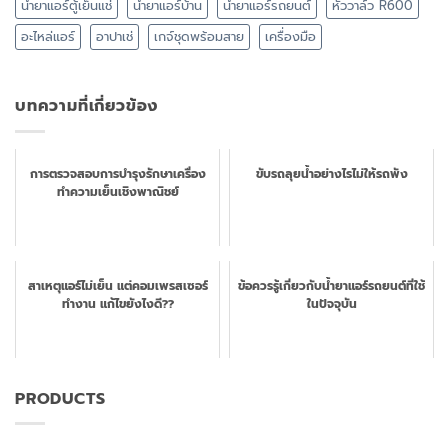
น้ำยาแอร์ตู้เย็นแช่
น้ำยาแอร์บ้าน
น้ำยาแอร์รถยนต์
หัววาล์ว R600
อะไหล่แอร์
อาปาเช่
เกจ์ชุดพร้อมสาย
เครื่องมือ
บทความที่เกี่ยวข้อง
การตรวจสอบการบำรุงรักษาเครื่อง
ขับรถลุยน้ำอย่างไรไม่ให้รถพัง
ทำความเย็นเชิงพาณิชย์
สาเหตุแอร์ไม่เย็น แต่คอมเพรสเซอร์
ข้อควรรู้เกี่ยวกับน้ำยาแอร์รถยนต์ที่ใช้
ทำงาน แก้ไขยังไงดี??
ในปัจจุบัน
PRODUCTS