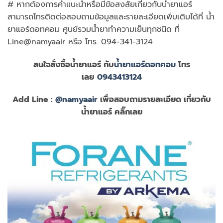
# หากต้องการคำแนะนำหรือมีข้อสงสัยเกี่ยวกับน้ำยาแอร์
สามารถโทรติดต่อสอบถามข้อมูลและรายละเอียดเพิ่มเติมได้ที่ น้ำ
ยาแอร์ดอทคอม ศูนย์รวมน้ำยาทำความเย็นทุกชนิด ที่
Line@namyaair หรือ โทร. 094-341-3124
สนใจสั่งซื้อน้ำยาแอร์ กับ
น้ำยาแอร์ดอทคอม
โทร
เลย
0943413124
Add Line :
@namyaair
เพื่อสอบถามรายละเอียด เกี่ยวกับ
น้ำยาแอร์ คลิ๊กเลย