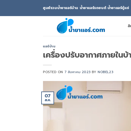
ข้าม
ศูนย์รวมน้ำยาแอร์บ้าน น้ำยาแอร์รถยนต์ น้ำยาแอร์ตู้แช่
ไป
ยัง
เนื้อหา
สิ
แอร์บ้าน
เครื่องปรับอากาศภายในบ้าน
POSTED ON
7 สิงหาคม 2023
BY
NOBEL23
07
ส.ค.