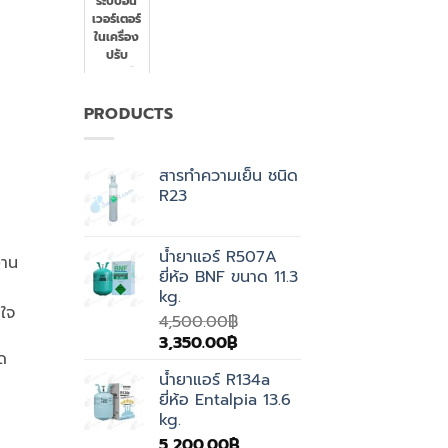
ระบบอิน
เวอร์เตอร์
ในเครื่อง
ปรับ
อากาศคือ
อะไร
PRODUCTS
สารทำความเย็น ชนิด
R23
น้ำยาแอร์ R507A
งาน
ยี่ห้อ BNF ขนาด 11.3
kg.
นใจ
4,500.00
฿
Original
Current
3,350.00
฿
ด
price
price
น้ำยาแอร์ R134a
was:
is:
ยี่ห้อ Entalpia 13.6
4,500.00฿.
3,350.00฿.
kg.
5,200.00
฿