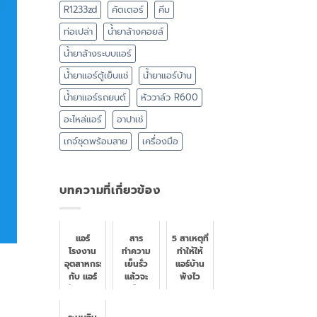
R1233zd
คัตเตอร์
คีม
ท่อเปล่า
น้ำยาล้างคอยล์
น้ำยาล้างระบบแอร์
น้ำยาแอร์ตู้เย็นแช่
น้ำยาแอร์บ้าน
น้ำยาแอร์รถยนต์
หัววาล์ว R600
อะไหล่แอร์
อาปาเช่
เกจ์ชุดพร้อมสาย
เครื่องมือ
บทความที่เกี่ยวข้อง
แอร์
สาร
5 สาเหตุที่
โรงงาน
ทำความ
ทำให้ให้
อุตสาหกรรม
เย็นรั่ว
แอร์บ้าน
กับ แอร์
แล้วจะ
พังไว
บ้าน ต่าง
เป็น
กัน
อย่างไร
อย่างไร