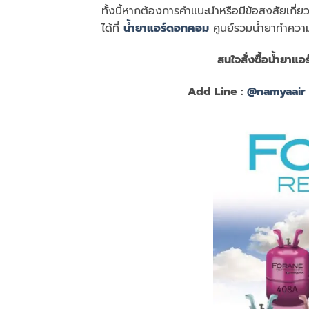
ทั้งนี้หากต้องการคำแนะนำหรือมีข้อสงสัยเกี่
ได้ที่
น้ำยาแอร์ดอทคอม
ศูนย์รวมน้ำยาทำความ
สนใจสั่งซื้อน้ำยาแอร
Add Line :
@namyaair