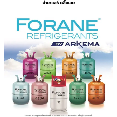
น้ำยาแอร์ คลิ๊กเลย