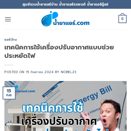
ข้าม
ศูนย์รวมน้ำยาแอร์บ้าน น้ำยาแอร์รถยนต์ น้ำยาแอร์ตู้แช่
ไป
ยัง
0
เนื้อหา
แอร์บ้าน
เทคนิคการใช้เครื่องปรับอากาศแบบช่วย
ประหยัดไฟ
POSTED ON
15 กันยายน 2024
BY
NOBEL23
15
ก.ย.