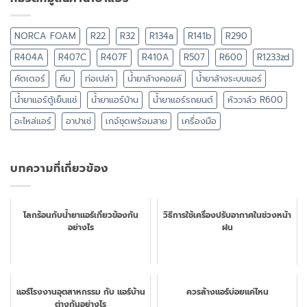
NORCA FOAM
R22
R32
R134a
R141b
R290
R404A
R407C
R407F
R410A
R507
R600
R1233zd
คัตเตอร์
คีม
ท่อเปล่า
น้ำยาล้างคอยล์
น้ำยาล้างระบบแอร์
น้ำยาแอร์ตู้เย็นแช่
น้ำยาแอร์บ้าน
น้ำยาแอร์รถยนต์
หัววาล์ว R600
อะไหล่แอร์
อาปาเช่
เกจ์ชุดพร้อมสาย
เครื่องมือ
บทความที่เกี่ยวข้อง
โลกร้อนกับน้ำยาแอร์เกี่ยวข้องกัน
วิธีการใช้เครื่องปรับอากาศในช่วงหน้า
อย่างไร
ฝน
แอร์โรงงานอุตสาหกรรม กับ แอร์บ้าน
ควรล้างแอร์บ่อยแค่ไหน
ต่างกันอย่างไร