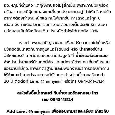
อุณหภูมิที่ต่ำแล้ว แต่ผู้ใช้งานยังไม่รู้สึกเย็น เพราะภายในเครื่อง
ปรับอากาศจะ​มีฝุ่นละอองและสิ่งสกปรกสะสมอยู่ ทำให้เครื่องปรับ
อากาศต้องทำงานหนักและกินไฟมากขึ้น การล้างแอร์ทุก 6
เดือน จึงทำให้แอร์สามารถทำงานได้อย่างเต็มประสิทธิภาพและ
ปล่อยลมเย็นได้เหมือนเดิม ประหยัดค่าไฟได้มากถึง 10%
หากท่านพบเจอปัญหาของเครื่องปรับอากาศไม่เย็นหรือ
มีข้อสงสัยเกี่ยวกับการดูแลแอร์รถยนต์ หรือ น้ำยาแอร์บ้าน
อะไหล่แอร์บ้าน สามารถสอบถามข้อมูลได้ที่
น้ำยาแอร์ดอทคอม
จำหน่ายน้ำยาแอร์บ้านทุกยี่ห้อ และอุปกรณ์ต่าง ๆ เกี่ยวกับระบบ
แอร์บ้านที่มีคุณภาพมาตรฐาน และมีพนักงานบริการตอบคำถาม
ให้คำแนะนำจากประสบการณ์ด้านการจำหน่ายน้ำยาแอร์มากว่า
20 ปี ติดต่อที่ Line: @namyaair หรือโทร 094-341-3124
สนใจสั่งซื้อน้ำยาแอร์ กับ
น้ำยาแอร์ดอทคอม
โทร
เลย
0943413124
Add Line :
@namyaair
เพื่อสอบถามรายละเอียด เกี่ยวกับ