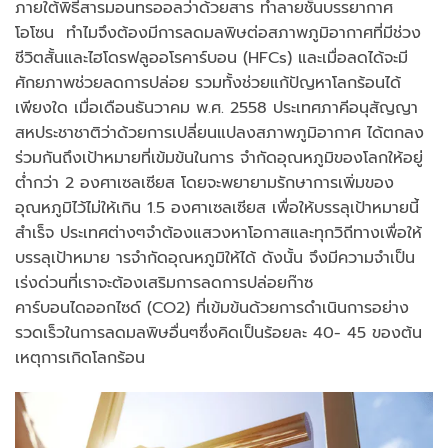
ภายใต้พิธีสารมอนทรออลว่าด้วยสาร ทำลายชั้นบรรยากาศ
โอโซน ทำไมจึงต้องมีการลดมลพิษต่อสภาพภูมิอากาศที่มีช่วง
ชีวิตสั้นและไฮโดรฟลูออโรคาร์บอน (HFCs) และเมื่อลดได้จะมี
ศักยภาพช่วยลดการปล่อย รวมทั้งช่วยแก้ปัญหาโลกร้อนได้
เพียงใด เมื่อเดือนธันวาคม พ.ศ. 2558 ประเทศภาคีอนุสัญญา
สหประชาชาติว่าด้วยการเปลี่ยนแปลงสภาพภูมิอากาศ ได้ตกลง
ร่วมกันถึงเป้าหมายที่เข้มข้นในการ จำกัดอุณหภูมิของโลกให้อยู่
ต่ำกว่า 2 องศาเซลเซียส โดยจะพยายามรักษาการเพิ่มของ
อุณหภูมิไว้ไม่ให้เกิน 1.5 องศาเซลเซียส เพื่อให้บรรลุเป้าหมายนี้
สำเร็จ ประเทศต่างๆจำต้องแสวงหาโอกาสและทุกวิถีทางเพื่อให้
บรรลุเป้าหมาย ารจำกัดอุณหภูมิให้ได้ ดังนั้น จึงมีความจำเป็น
เร่งด่วนที่เราจะต้องเสริมการลดการปล่อยก๊าซ
คาร์บอนไดออกไซด์ (CO2) ที่เข้มข้นด้วยการดำเนินการอย่าง
รวดเร็วในการลดมลพิษอื่นๆซึ่งคิดเป็นร้อยละ 40- 45 ของต้น
เหตุการเกิดโลกร้อน