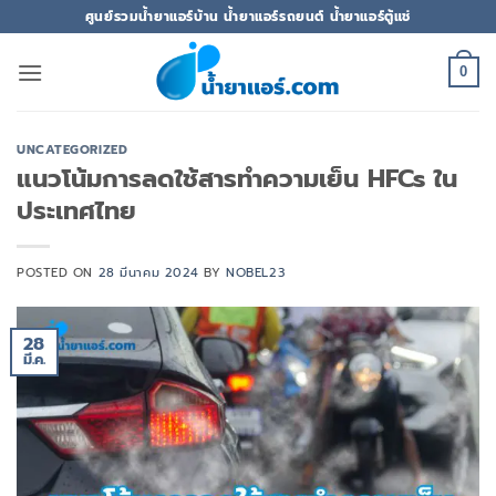
ข้าม
ศูนย์รวมน้ำยาแอร์บ้าน น้ำยาแอร์รถยนต์ น้ำยาแอร์ตู้แช่
ไป
ยัง
0
เนื้อหา
UNCATEGORIZED
แนวโน้มการลดใช้สารทำความเย็น HFCs ใน
ประเทศไทย
POSTED ON
28 มีนาคม 2024
BY
NOBEL23
28
มี.ค.