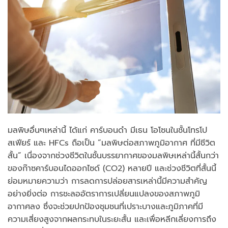
มลพิษอื่นๆเหล่านี้ ได้แก่ คาร์บอนดำ มีเธน โอโซนในชั้นโทรโป
สเฟียร์ และ HFCs ถือเป็น “มลพิษต่อสภาพภูมิอากาศ ที่มีชีวิต
สั้น” เนื่องจากช่วงชีวิตในชั้นบรรยากาศของมลพิษเหล่านี้สั้นกว่า
ของก๊าซคาร์บอนไดออกไซด์ (CO2) หลายปี และช่วงชีวิตที่สั้นนี้
ย่อมหมายความว่า การลดการปล่อยสารเหล่านี้มีความสำคัญ
อย่างยิ่งต่อ การชะลออัตราการเปลี่ยนแปลงของสภาพภูมิ
อากาศลง ซึ่งจะช่วยปกป้องชุมชนที่เปราะบางและภูมิภาคที่มี
ความเสี่ยงสูงจากผลกระทบในระยะสั้น และเพื่อหลีกเลี่ยงการถึง