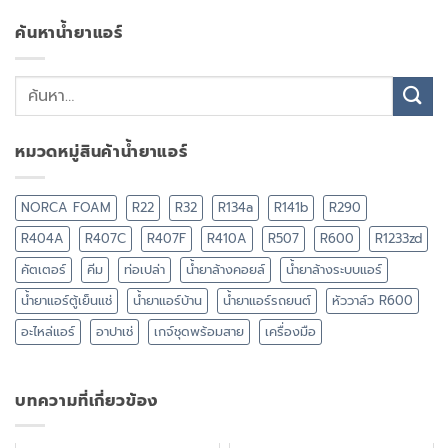
ค้นหาน้ำยาแอร์
หมวดหมู่สินค้าน้ำยาแอร์
NORCA FOAM
R22
R32
R134a
R141b
R290
R404A
R407C
R407F
R410A
R507
R600
R1233zd
คัตเตอร์
คีม
ท่อเปล่า
น้ำยาล้างคอยล์
น้ำยาล้างระบบแอร์
น้ำยาแอร์ตู้เย็นแช่
น้ำยาแอร์บ้าน
น้ำยาแอร์รถยนต์
หัววาล์ว R600
อะไหล่แอร์
อาปาเช่
เกจ์ชุดพร้อมสาย
เครื่องมือ
บทความที่เกี่ยวข้อง