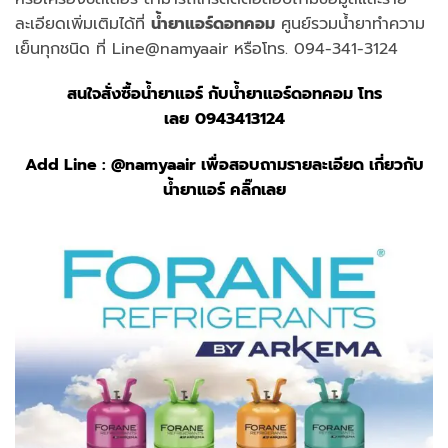
ละเอียดเพิ่มเติมได้ที่
น้ำยาแอร์ดอทคอม
ศูนย์รวมน้ำยาทำความ
เย็นทุกชนิด ที่ Line@namyaair หรือโทร. 094-341-3124
สนใจสั่งซื้อน้ำยาแอร์ กับ
น้ำยาแอร์ดอทคอม
โทร
เลย
0943413124
Add Line :
@namyaair
เพื่อสอบถามรายละเอียด เกี่ยวกับ
น้ำยาแอร์ คลิ๊กเลย